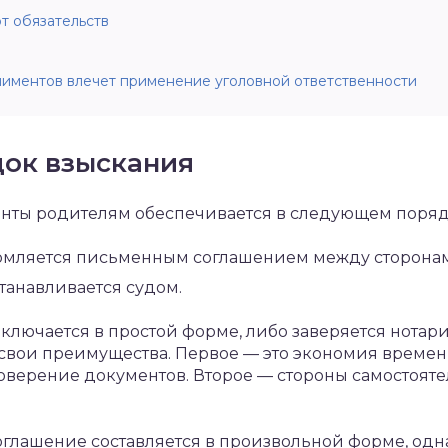
т обязательств
лиментов влечет применение уголовной ответственности
док взыскания
енты родителям обеспечивается в следующем поряд
рмляется письменным соглашением между сторона
танавливается судом.
лючается в простой форме, либо заверяется нотар
свои преимущества. Первое — это экономия времени
товерение документов. Второе — стороны самостоят
оглашение составляется в произвольной форме, од