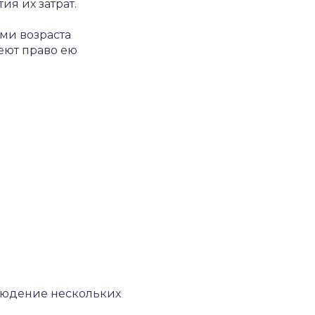
я их затрат.
ми возраста
еют право ею
людение нескольких