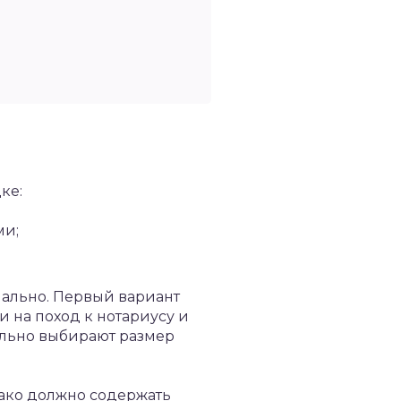
ке:
ми;
иально. Первый вариант
 на поход к нотариусу и
ельно выбирают размер
нако должно содержать