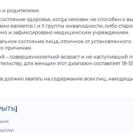
 и родителями.
состояние здоровья, когда человек не способен к 
ми является I и II группы инвалидности, либо стар
лено и зафиксировано медицинским учреждением.
альное состояние лица, отличное от установленног
го причинам.
ей – совершеннолетний возраст и не наступивший п
ельству, для женщин этот диапазон составляет 18-55 
в должно хватать на содержание всех лиц, находящ
РЫТЬ
]
ания
выплат