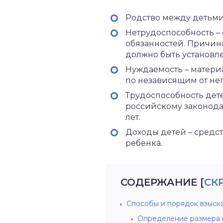
Родство между детьми
Нетрудоспособность – 
обязанностей. Причина
должно быть установ
Нуждаемость – матери
по независящим от не
Трудоспособность дет
российскому законодат
лет.
Доходы детей – средст
ребенка.
СОДЕРЖАНИЕ
[
СК
Способы и порядок взыск
Определение размера 