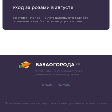
Уход за розами в августе
Во второй половине лета царствуют в саду без
сомнения розы. В этот период цветам тоже ...
БАЗАОГОРОДА
RU
© 2018–2026 – Правильно садим и
ухаживаем за нашим урожаем.
О сайте
Контакты
Перепечатка материалов разрешена только с указанием первоисточника