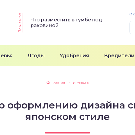
О 
Популярное
Что разместить в тумбе под
раковиной
ревья
Ягоды
Удобрения
Вредители
Главная
Интерьер
по оформлению дизайна с
японском стиле