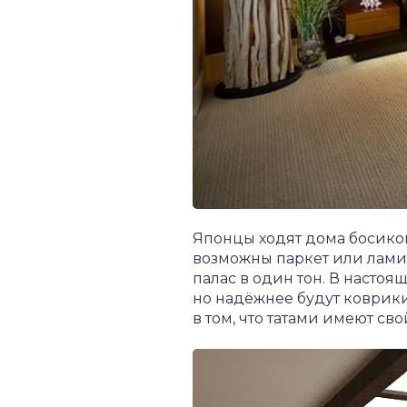
Японцы ходят дома босиком
возможны паркет или ламин
палас в один тон. В насто
но надёжнее будут коврик
в том, что татами имеют св