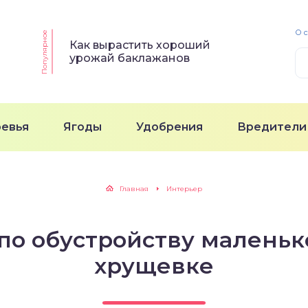
О 
Популярное
Как вырастить хороший
урожай баклажанов
ревья
Ягоды
Удобрения
Вредители
Главная
Интерьер
 по обустройству маленьк
хрущевке