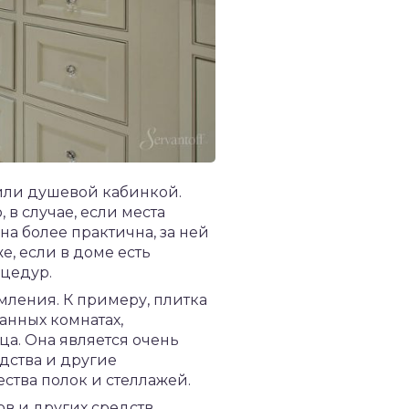
 или душевой кабинкой.
 в случае, если места
она более практична, за ней
е, если в доме есть
оцедур.
мления. К примеру, плитка
анных комнатах,
а. Она является очень
дства и другие
ства полок и стеллажей.
в и других средств,