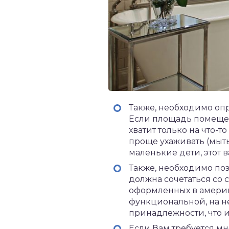
Также, необходимо опр
Если площадь помещени
хватит только на что-т
проще ухаживать (мыть 
маленькие дети, этот
Также, необходимо по
должна сочетаться со 
оформленных в америка
функциональной, на н
принадлежности, что 
Если Вам требуется мн