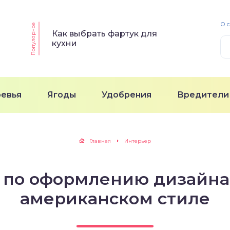
О 
Популярное
Как выбрать фартук для
кухни
ревья
Ягоды
Удобрения
Вредители
Главная
Интерьер
в по оформлению дизайна
американском стиле