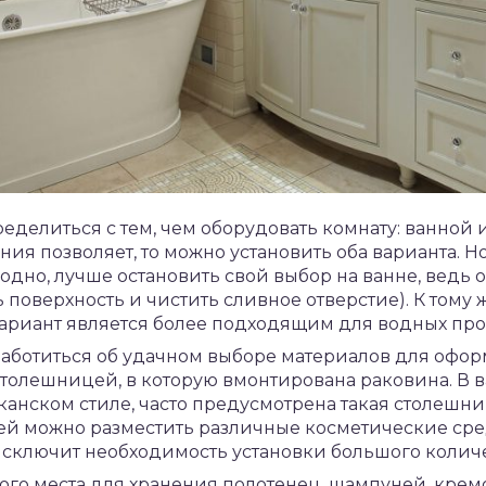
еделиться с тем, чем оборудовать комнату: ванной
я позволяет, то можно установить оба варианта. Но,
о одно, лучше остановить свой выбор на ванне, ведь 
поверхность и чистить сливное отверстие). К тому ж
 вариант является более подходящим для водных пр
заботиться об удачном выборе материалов для офор
столешницей, в которую вмонтирована раковина. В в
нском стиле, часто предусмотрена такая столешниц
ей можно разместить различные косметические сре
исключит необходимость установки большого количе
ого места для хранения полотенец, шампуней, кремо