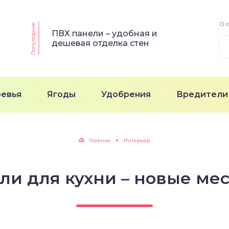
О 
Популярное
ПВХ панели – удобная и
дешевая отделка стен
ревья
Ягоды
Удобрения
Вредители
Главная
Интерьер
и для кухни – новые ме