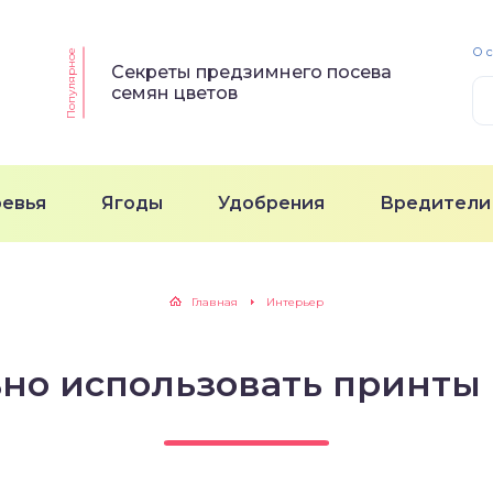
О 
Популярное
Секреты предзимнего посева
семян цветов
ревья
Ягоды
Удобрения
Вредители
Главная
Интерьер
но использовать принты