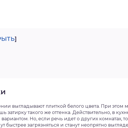
РЫТЬ
]
ки
нии выгладывают плиткой белого цвета. При этом 
шь затирку такого же оттенка. Действительно, в кух
ариантом. Но, если речь идет о других комнатах, то
ут быстрее загрязняться и станут неопрятно выгляде