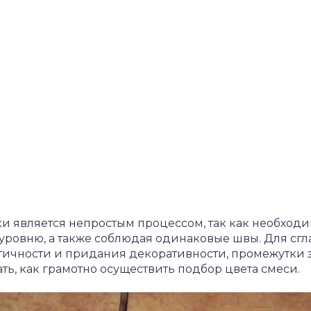
ки является непростым процессом, так как необход
 уровню, а также соблюдая одинаковые швы. Для с
метичности и придания декоративности, промежутки
ать, как грамотно осуществить подбор цвета смеси.