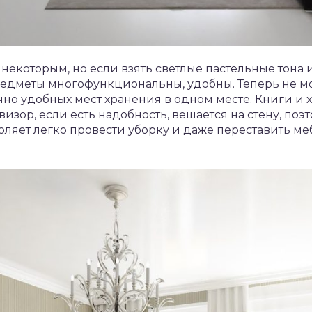
некоторым, но если взять светлые пастельные тона 
едметы многофункциональны, удобны. Теперь не мо
но удобных мест хранения в одном месте. Книги и 
визор, если есть надобность, вешается на стену, по
оляет легко провести уборку и даже переставить меб