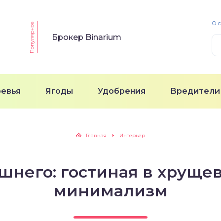
О 
Популярное
Брокер Binarium
ревья
Ягоды
Удобрения
Вредители
Главная
Интерьер
шнего: гостиная в хрущев
минимализм