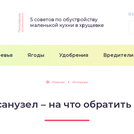
О 
Популярное
5 советов по обустройству
маленькой кухни в хрущевке
ревья
Ягоды
Удобрения
Вредители
Главная
Интерьер
санузел – на что обратит