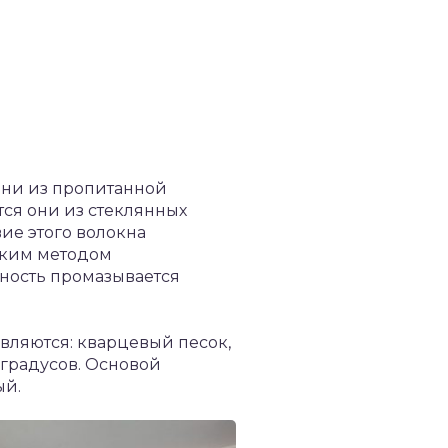
 они из пропитанной
тся они из стеклянных
ие этого волокна
ацким методом
хность промазывается
вляются: кварцевый песок,
 градусов. Основой
ый.