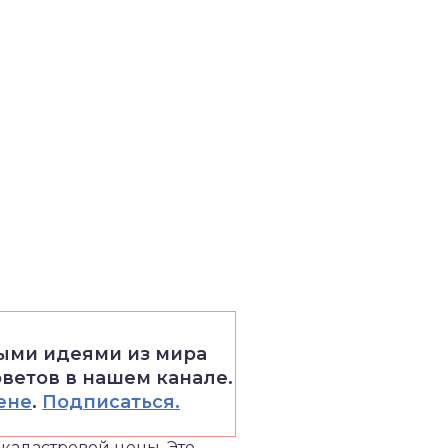
выми идеями из мира
оветов в нашем канале.
ене
.
Подписаться.
 кадастровой цены. Это