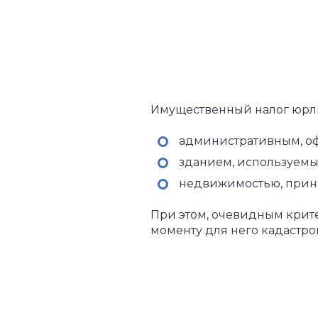
Имущественный налог юрлиц
административным, оф
зданием, используемым
недвижимостью, прина
При этом, очевидным крите
моменту для него кадастро