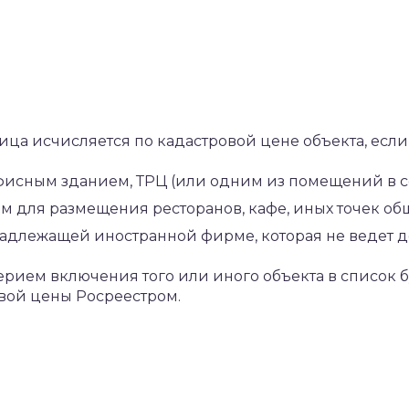
а исчисляется по кадастровой цене объекта, если
исным зданием, ТРЦ (или одним из помещений в со
 для размещения ресторанов, кафе, иных точек общ
длежащей иностранной фирме, которая не ведет де
рием включения того или иного объекта в список б
вой цены Росреестром.