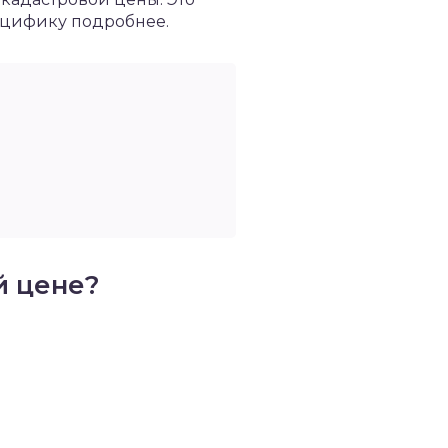
пецифику подробнее.
й цене?