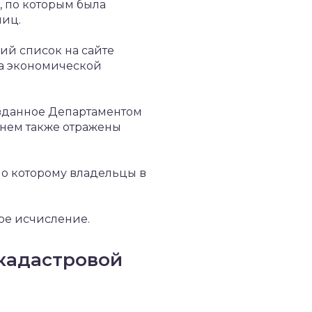
, по которым была
лиц.
ий список на сайте
а экономической
изданное Департаментом
В нем также отражены
по которому владельцы в
ное исчисление.
 кадастровой