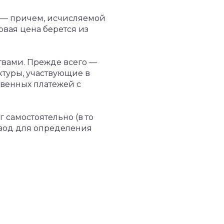
й — причем, исчисляемой
вая цена берется из
твами. Прежде всего —
ктуры, участвующие в
венных платежей с
 самостоятельно (в то
повод для определения