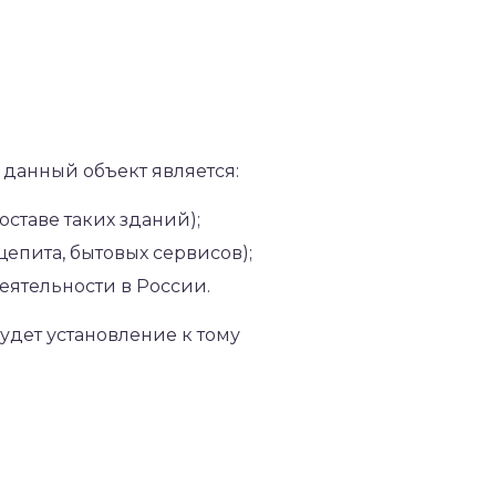
 данный объект является:
ставе таких зданий);
епита, бытовых сервисов);
ятельности в России.
удет установление к тому