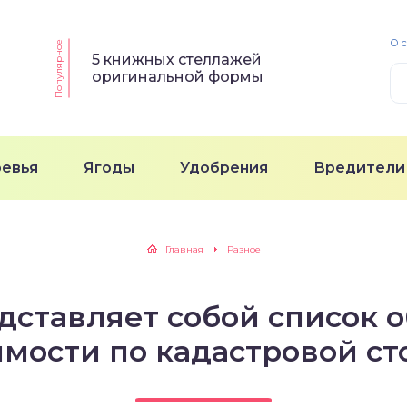
О 
Популярное
5 книжных стеллажей
оригинальной формы
ревья
Ягоды
Удобрения
Вредители
Главная
Разное
дставляет собой список 
мости по кадастровой ст