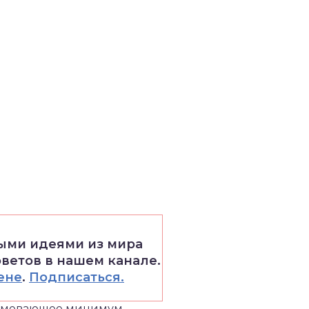
выми идеями из мира
оветов в нашем канале.
ене
.
Подписаться.
зумевающее минимум