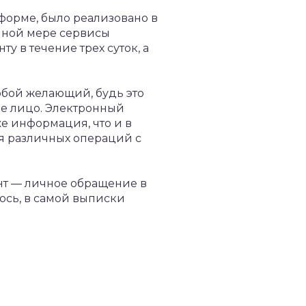
орме, было реализовано в
олной мере сервисы
у в течение трех суток, а
бой желающий, будь это
ое лицо. Электронный
е информация, что и в
я различных операций с
нт — личное обращение в
лось, в самой выписки