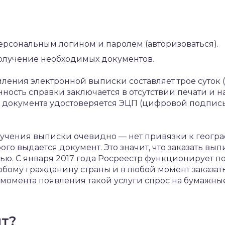
ерсональным логином и паролем (авторизоваться).
олучение необходимых документов.
ления электронной выписки составляет трое суток (
ность справки заключается в отсутствии печати и
ь документа удостоверяется ЭЦП (цифровой подпи
учения выписки очевидно — нет привязки к геог
ого выдается документ. Это значит, что заказать вы
ью. С января 2017 года Росреестр функционирует 
юбому гражданину страны и в любой момент заказать
 момента появления такой услуги спрос на бумажны
ит?