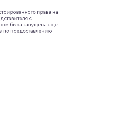
стрированного права на
дставителя с
ром была запущена еще
же по предоставлению