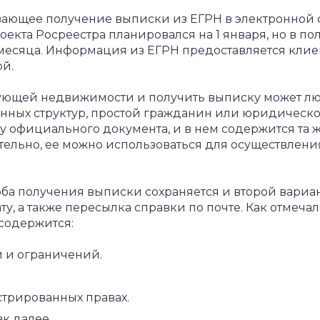
ающее получение выписки из ЕГРН в электронной ф
роекта Росреестра планировался на 1 января, но в п
месяца. Информация из ЕГРН предоставляется клиент
ой.
сующей недвижимости и получить выписку может лю
енных структур, простой гражданин или юридическ
у официального документа, и в нем содержится та ж
тельно, ее можно использоваться для осуществлени
оба получения выписки сохраняется и второй вариа
у, а также пересылка справки по почте. Как отмеча
содержится:
 и ограничений.
трированных правах.
к далее.