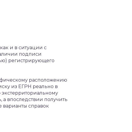
как и в ситуации с
 наличии подписи
сью) регистрирующего
рафическому расположению
писку из ЕГРН реально в
по экстерриториальному
, а впоследствии получить
е варианты справок