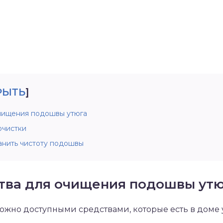
РЫТЬ
]
чищения подошвы утюга
очистки
анить чистоту подошвы
тва для очищения подошвы ут
ожно доступными средствами, которые есть в доме 