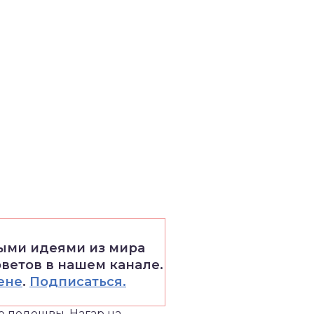
выми идеями из мира
оветов в нашем канале.
ене
.
Подписаться.
о подошвы. Нагар на