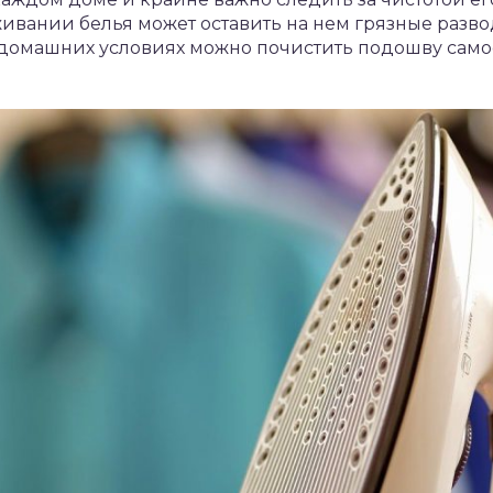
ивании белья может оставить на нем грязные развод
 домашних условиях можно почистить подошву самос