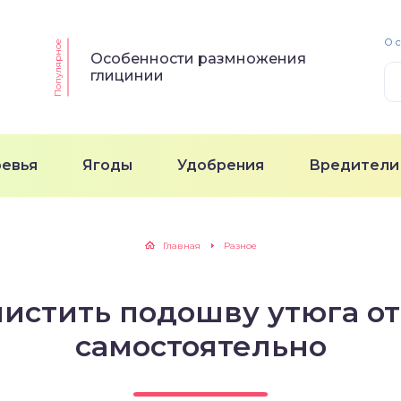
О 
Популярное
Особенности размножения
глицинии
ревья
Ягоды
Удобрения
Вредители
Главная
Разное
чистить подошву утюга от
самостоятельно