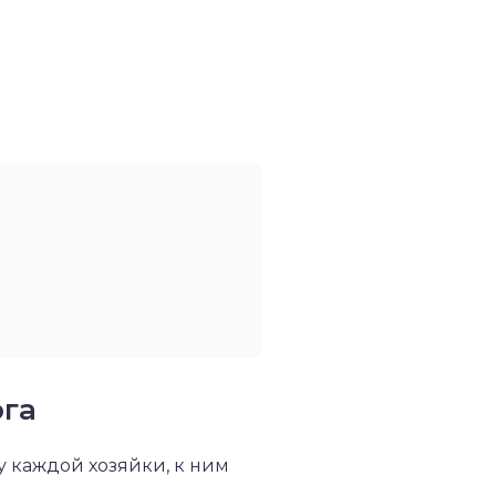
юга
у каждой хозяйки, к ним