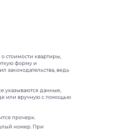
 о стоимости квартиры,
еткую форму и
ил законодательства, ведь
ке указываются данные,
де или вручную с помощью
ится прочерк.
шлый номер. При