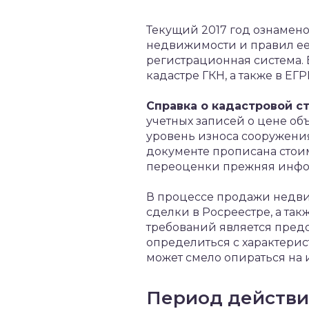
Текущий 2017 год ознамено
недвижимости и правил ее 
регистрационная система. 
кадастре ГКН, а также в Е
Справка о кадастровой с
учетных записей о цене об
уровень износа сооружения,
документе прописана стои
переоценки прежняя инфор
В процессе продажи недви
сделки в Росреестре, а та
требований является пред
определиться с характерис
может смело опираться на
Период действи