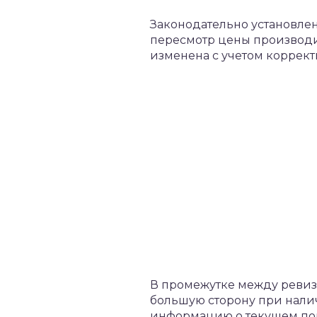
Законодательно установлен
пересмотр цены производит
изменена с учетом коррект
В промежутке между ревизи
большую сторону при нали
информацию о текущем пол