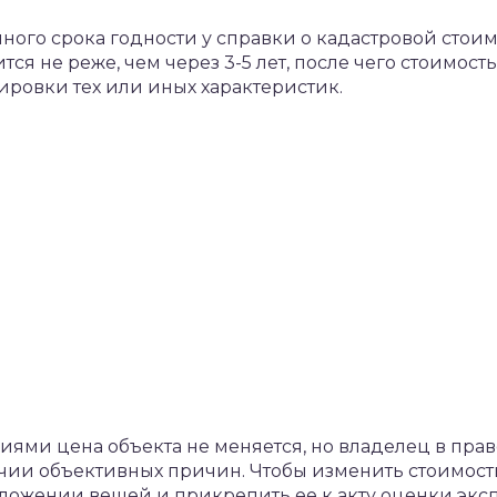
ного срока годности у справки о кадастровой стои
ся не реже, чем через 3-5 лет, после чего стоимост
ировки тех или иных характеристик.
ями цена объекта не меняется, но владелец в прав
чии объективных причин. Чтобы изменить стоимость
ожении вещей и прикрепить ее к акту оценки экс