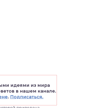
выми идеями из мира
оветов в нашем канале.
ене
.
Подписаться.
 которой приведена