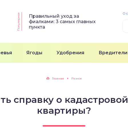
О 
Популярное
Правильный уход за
фиалками: 3 самых главных
пункта
ревья
Ягоды
Удобрения
Вредители
Главная
Разное
ть справку о кадастрово
квартиры?