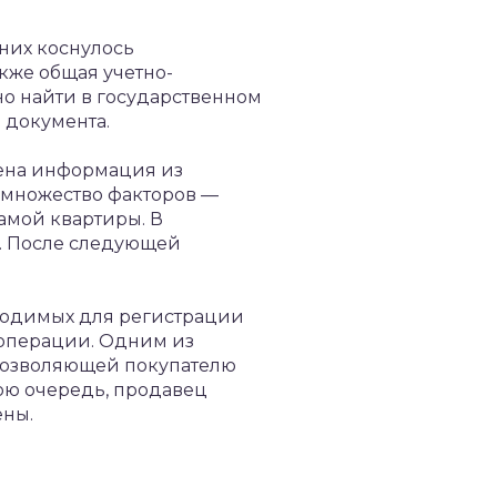
них коснулось
кже общая учетно-
но найти в государственном
 документа.
жена информация из
я множество факторов —
самой квартиры. В
и. После следующей
ходимых для регистрации
 операции. Одним из
 позволяющей покупателю
ою очередь, продавец
ены.