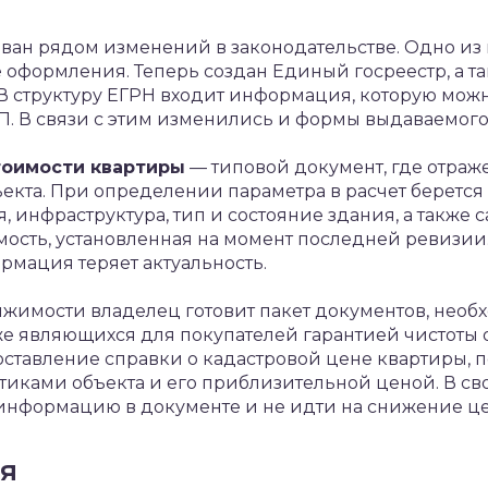
ван рядом изменений в законодательстве. Одно из 
оформления. Теперь создан Единый госреестр, а та
В структуру ЕГРН входит информация, которую мож
ГРП. В связи с этим изменились и формы выдаваемого
тоимости квартиры
— типовой документ, где отра
ъекта. При определении параметра в расчет беретс
 инфраструктура, тип и состояние здания, а также 
мость, установленная на момент последней ревизи
мация теряет актуальность.
жимости владелец готовит пакет документов, необ
кже являющихся для покупателей гарантией чистоты
оставление справки о кадастровой цене квартиры,
тиками объекта и его приблизительной ценой. В св
 информацию в документе и не идти на снижение ц
я