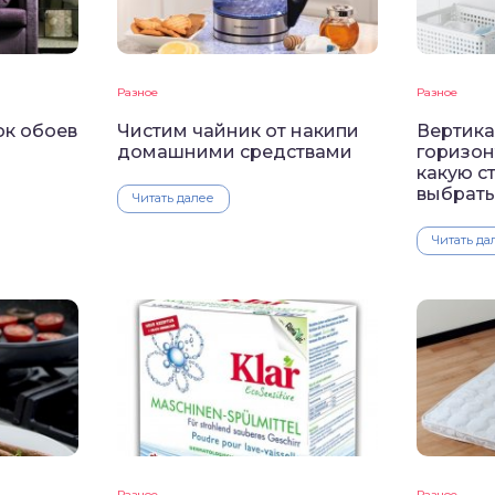
Разное
Разное
ок обоев
Чистим чайник от накипи
Вертика
домашними средствами
горизон
какую с
выбрат
Читать далее
Читать да
Разное
Разное