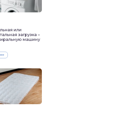
льная или
тальная загрузка –
тиральную машину
ь
лее