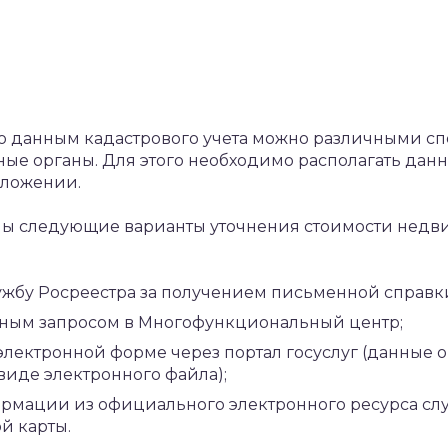
по данным кадастрового учета можно различными спо
ые органы. Для этого необходимо располагать дан
оложении.
ны следующие варианты уточнения стоимости нед
ужбу Росреестра за получением письменной справк
чным запросом в Многофункциональный центр;
электронной форме через портал госуслуг (данные 
виде электронного файла);
рмации из официального электронного ресурса слу
й карты.