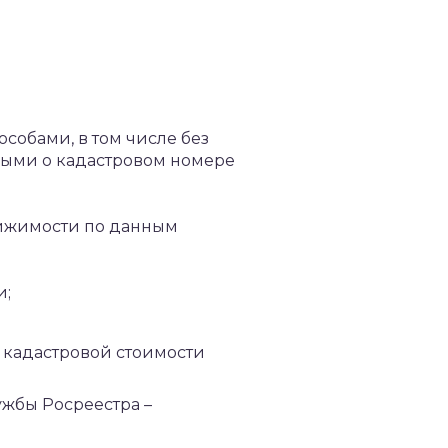
собами, в том числе без
ными о кадастровом номере
вижимости по данным
и;
о кадастровой стоимости
жбы Росреестра –