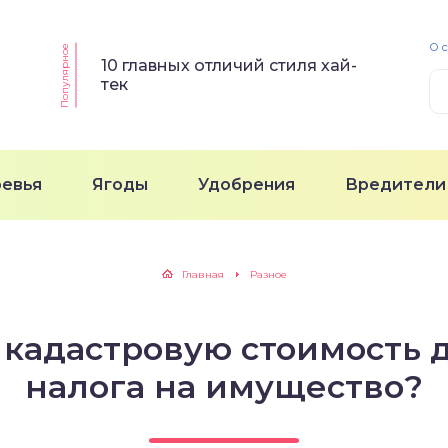
О 
Популярное
10 главных отличий стиля хай-
тек
ревья
Ягоды
Удобрения
Вредители
Главная
Разное
 кадастровую стоимость 
налога на имущество?