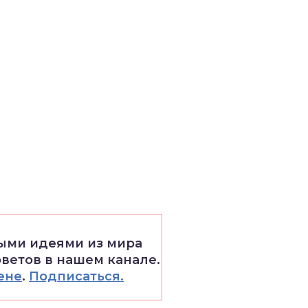
выми идеями из мира
оветов в нашем канале.
ене
.
Подписаться.