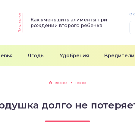
О 
Популярное
Как уменьшить алименты при
рождении второго ребенка
ревья
Ягоды
Удобрения
Вредители
Главная
Разное
подушка долго не потеряе