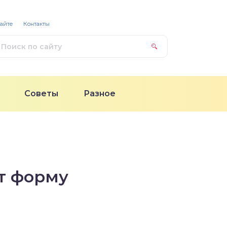
сайте
Контакты
Советы
Разное
т форму