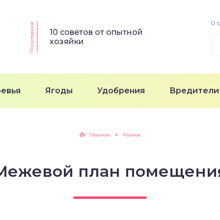
О 
Популярное
10 советов от опытной
хозяйки
ревья
Ягоды
Удобрения
Вредители
Главная
Разное
Межевой план помещени