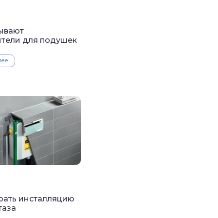
ывают
тели для подушек
лее
рать инсталляцию
таза