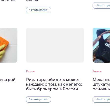
Читать да
Читать далее
Разное
Разное
быстрой
Риелтора обидеть может
Механи
каждый: о том, как нелегко
штукату
быть брокером в России
основн
Читать далее
Читать да