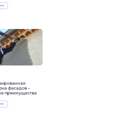
лее
зированная
рка фасадов –
ые преимущества
лее