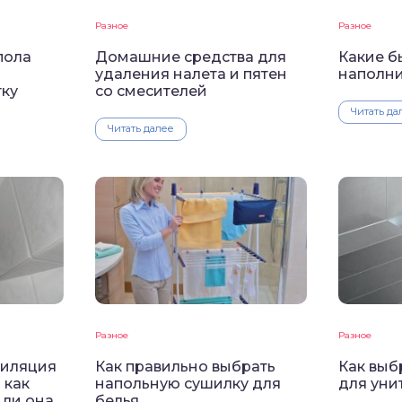
Разное
Разное
пола
Домашние средства для
Какие б
удаления налета и пятен
наполни
тку
со смесителей
Читать да
Читать далее
Разное
Разное
тиляция
Как правильно выбрать
Как выб
 как
напольную сушилку для
для уни
 ли она
белья