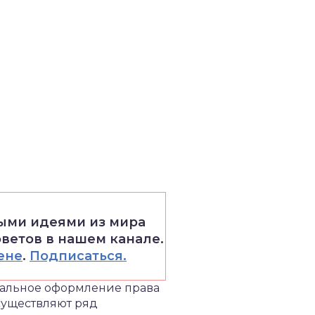
выми идеями из мира
оветов в нашем канале.
ене
.
Подписаться.
тальное оформление права
уществляют ряд