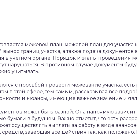
авляется межевой план, межевой план для участка
 вынос границ участка, а также подача документов 
ция в учетном органе. Порядок и этапы проведения
гут нарушаться. В противном случае документы буду
жно учитывать.
аются с просьбой провести межевание участка, есть
ам в этой сфере, тем самым, рассказывая все подроб
тонкости и нюансы, имеющие важное значение и 
ментов может быть разной. Она напрямую зависит о
ые бумаги в будущем. Важно отметит, что есть расср
ожет осуществлять выплаты за работу в виде авансов
 средств, завершая все действия так, как положено.