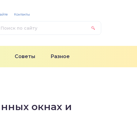
сайте
Контакты
Советы
Разное
янных окнах и