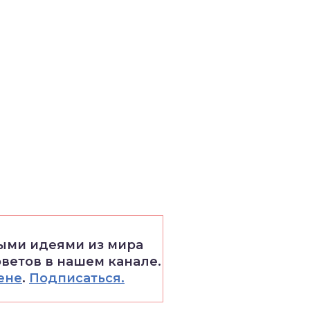
выми идеями из мира
оветов в нашем канале.
ене
.
Подписаться.