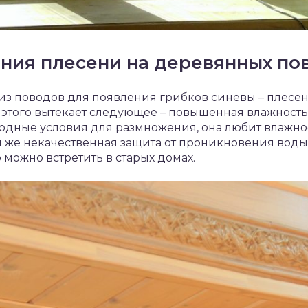
ния плесени на деревянных по
из поводов для появления грибков синевы – плесе
з этого вытекает следующее – повышенная влажность
одные условия для размножения, она любит влажнос
 же некачественная защита от проникновения воды
о можно встретить в старых домах.