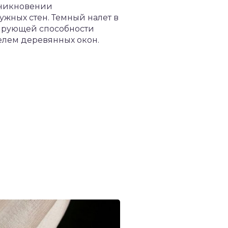
зникновении
жных стен. Темный налет в
лирующей способности
елем деревянных окон.