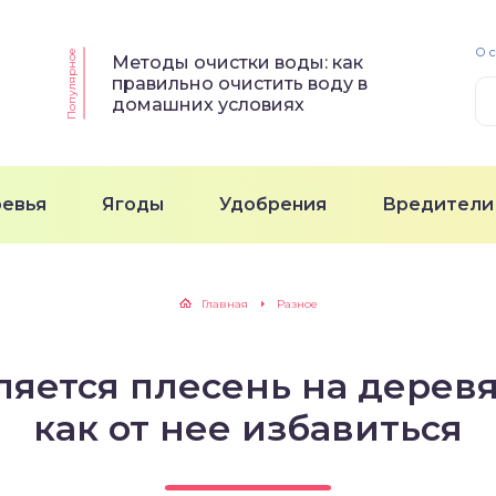
О 
Популярное
Методы очистки воды: как
правильно очистить воду в
домашних условиях
ревья
Ягоды
Удобрения
Вредители
Главная
Разное
яется плесень на дерев
как от нее избавиться