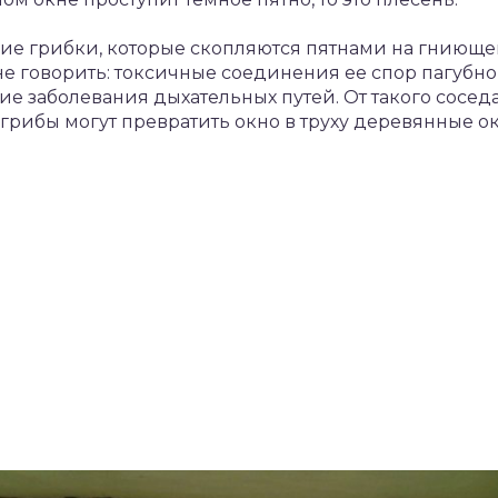
ие грибки, которые скопляются пятнами на гниюще
е говорить: токсичные соединения ее спор пагубн
ие заболевания дыхательных путей. От такого соседа
рибы могут превратить окно в труху деревянные ок