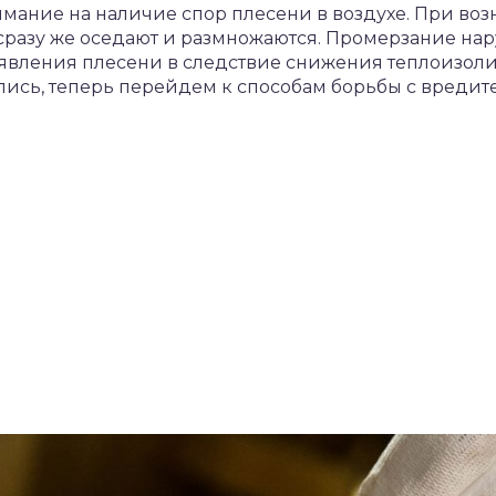
имание на наличие спор плесени в воздухе. При во
разу же оседают и размножаются. Промерзание нару
появления плесени в следствие снижения теплоизо
лись, теперь перейдем к способам борьбы с вредит