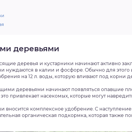
ки
ая
ыми деревьями
осящие деревья и кустарники начинают активно зак
ни нуждаются в калии и фосфоре. Обычно для этого и
брения на 12 л. воды, которую вливают под корни де
ящими деревьями начинают появляться опавшие пло
ак это привлекает насекомых, которые могут навреди
и вносится комплексное удобрение. С наступление
чательная органическая подкормка, которая также по