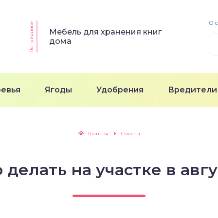
О 
Популярное
Мебель для хранения книг
дома
ревья
Ягоды
Удобрения
Вредители
Главная
Советы
 делать на участке в авг