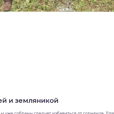
ей и земляникой
оды уже собраны следует избавиться от сорняков. Для