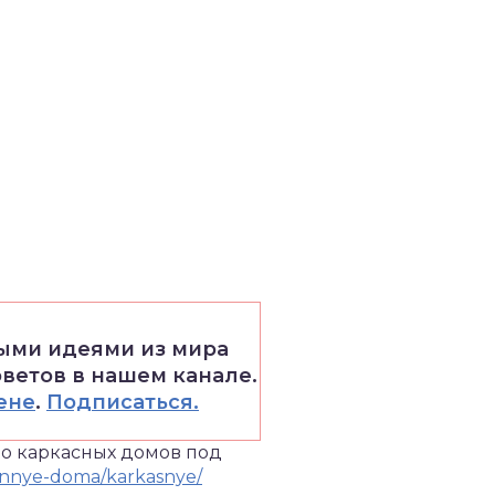
выми идеями из мира
оветов в нашем канале.
ене
.
Подписаться.
во каркасных домов под
yannye-doma/karkasnye/