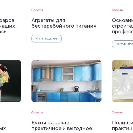
Советы
Советы
овров
Агрегаты для
Основн
 наших
бесперебойного питания
строите
ось
профес
Читать далее
Читать да
Советы
Советы
Кухня на заказ –
Полиэти
ых
практичное и выгодное
практич