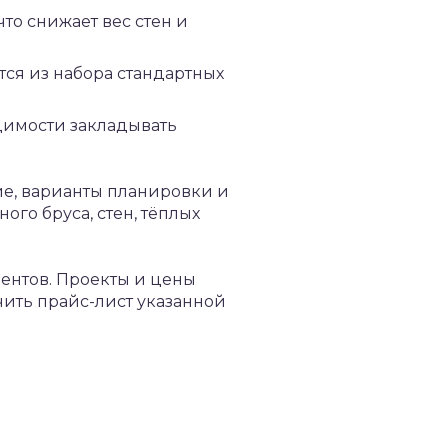
что снижает вес стен и
ся из набора стандартных
димости закладывать
ие, варианты планировки и
го бруса, стен, тёплых
ментов. Проекты и цены
чить прайс-лист указанной