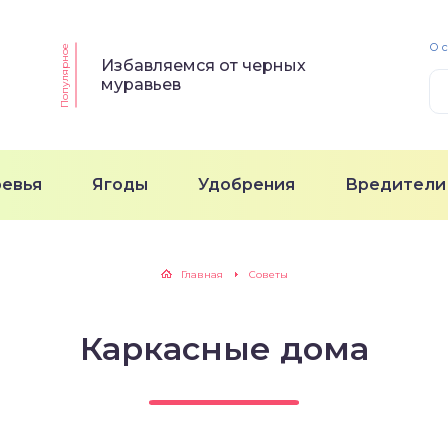
О 
Популярное
Избавляемся от черных
муравьев
ревья
Ягоды
Удобрения
Вредители
Главная
Советы
Каркасные дома