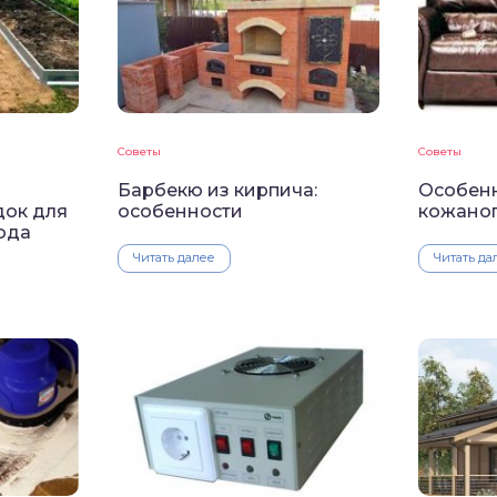
Советы
Советы
Барбекю из кирпича:
Особен
док для
особенности
кожаног
ода
Читать далее
Читать да