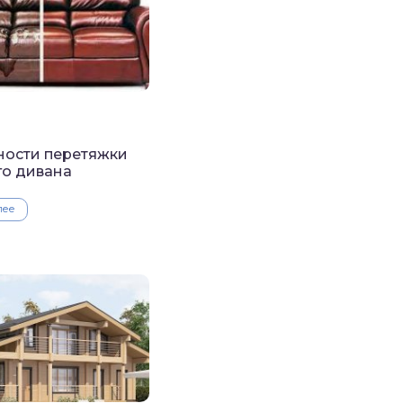
ности перетяжки
о дивана
лее