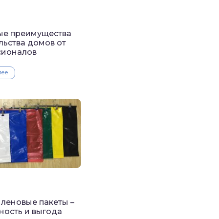
ые преимущества
льства домов от
сионалов
лее
леновые пакеты –
ность и выгода