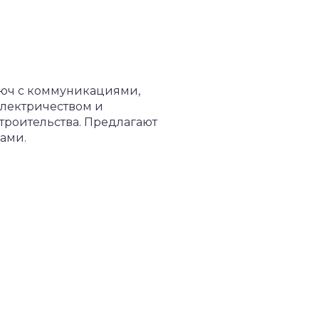
ключ с коммуникациями,
электричеством и
троительства. Предлагают
ками.