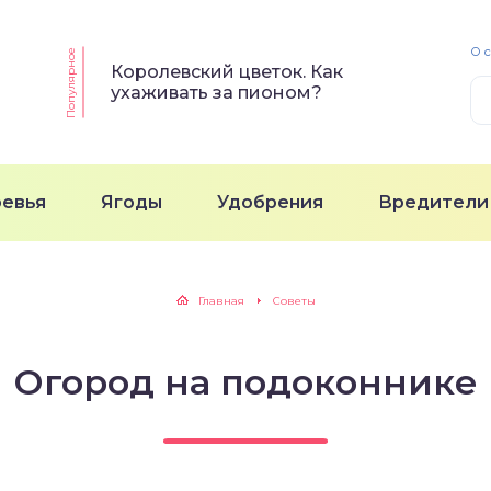
О 
Популярное
Королевский цветок. Как
ухаживать за пионом?
ревья
Ягоды
Удобрения
Вредители
Главная
Советы
Огород на подоконнике