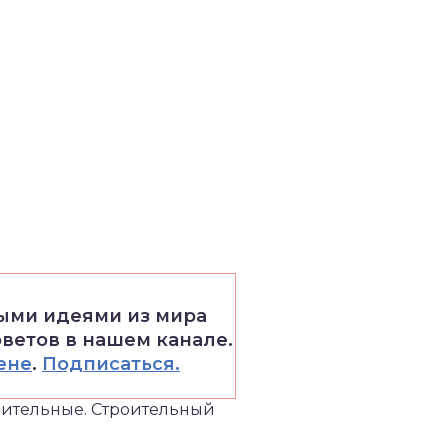
выми идеями из мира
оветов в нашем канале.
ене
.
Подписаться.
вительные. Строительный