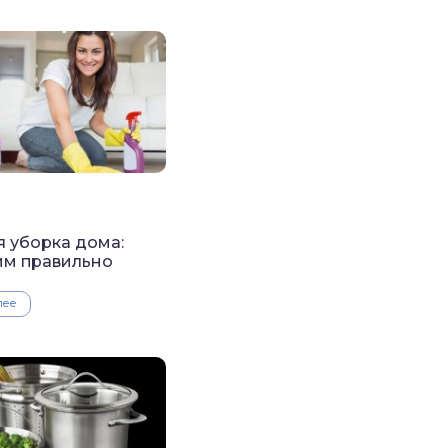
 уборка дома:
им правильно
лее