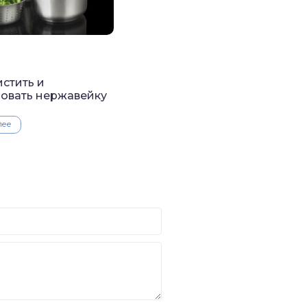
истить и
овать нержавейку
лее