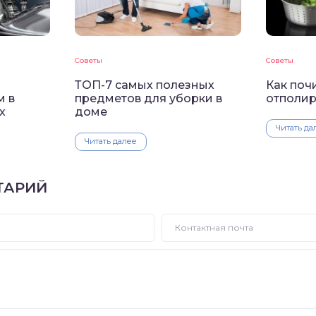
Советы
Советы
ТОП-7 самых полезных
Как поч
м в
предметов для уборки в
отполир
х
доме
Читать да
Читать далее
ТАРИЙ