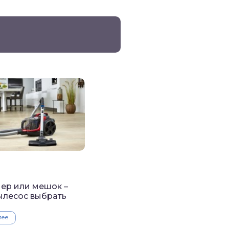
ер или мешок –
ылесос выбрать
лее