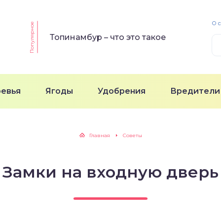
О 
Популярное
Топинамбур – что это такое
ревья
Ягоды
Удобрения
Вредители
Главная
Советы
Замки на входную дверь