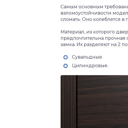
Самым основным требование
взломоустойчивости модели
сломать. Оно колеблется в 
Материал, из которого две
предпочтительна прочная с
замка. Их разделяют на 2 п
Сувальдные.
Цилиндровые.