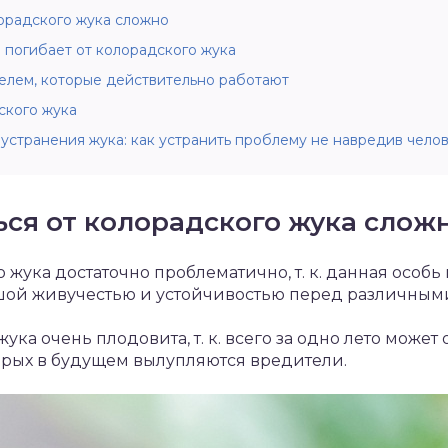
орадского жука сложно
е погибает от колорадского жука
елем, которые действительно работают
ского жука
устранения жука: как устранить проблему не навредив чело
ся от колорадского жука слож
о жука достаточно проблематично, т. к. данная особ
ьшой живучестью и устойчивостью перед различным
ука очень плодовита, т. к. всего за одно лето может
торых в будущем вылупляются вредители.