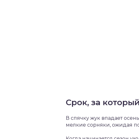
Срок, за которы
В спячку жук впадает осен
мелкие сорняки, ожидая п
Когда начинается сезон ухо