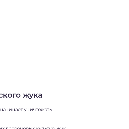
ского жука
 начинает уничтожать
ых пасленовых культур, жук