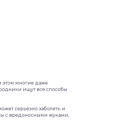
и этом многие даже
ородники ищут все способы
может серьезно заболеть и
ьбы с вредоносными жуками,