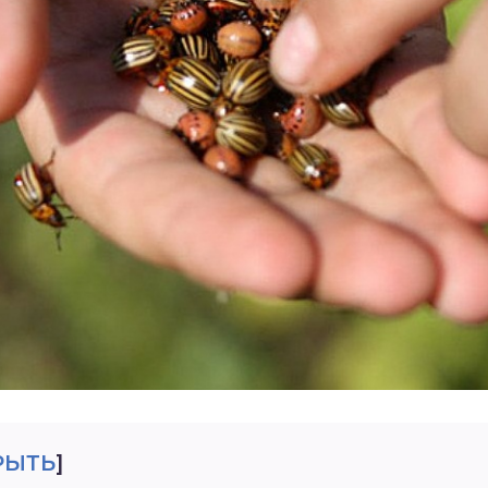
РЫТЬ
]