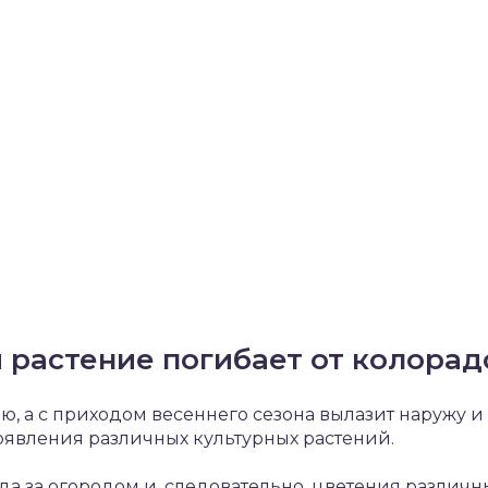
й растение погибает от колорад
ью, а с приходом весеннего сезона вылазит наружу и
оявления различных культурных растений.
да за огородом и, следовательно, цветения различн