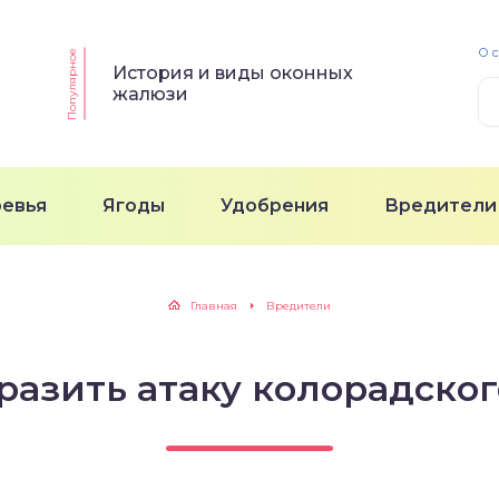
О 
Популярное
История и виды оконных
жалюзи
ревья
Ягоды
Удобрения
Вредители
Главная
Вредители
разить атаку колорадског