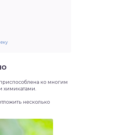
веку
но
ь приспособлена ко многим
и химикатами.
 отложить несколько