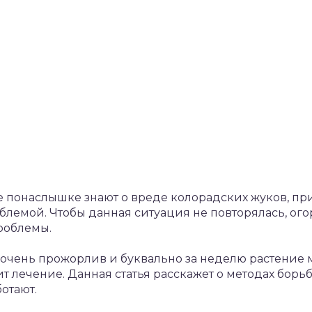
 понаслышке знают о вреде колорадских жуков, пр
блемой. Чтобы данная ситуация не повторялась, ог
роблемы.
в очень прожорлив и буквально за неделю растение 
ит лечение. Данная статья расскажет о методах бор
отают.