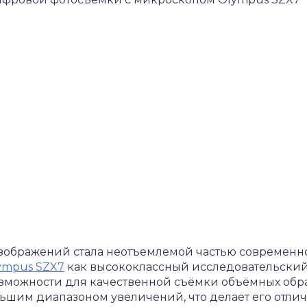
ображений стала неотъемлемой частью современно
ympus SZX7
как высококлассный исследовательски
зможности для качественной съёмки объёмных образ
ьшим диапазоном увеличений, что делает его отли