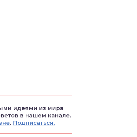
выми идеями из мира
оветов в нашем канале.
ене
.
Подписаться.