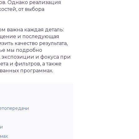
ов. Однако реализация
остей, от выбора
ом важна каждая деталь:
вещение и последующая
ить качество результата,
тье мы подробно
, экспозиции и фокуса при
а и фильтров, а также
ванных программах.
ветопередачи
ии
мах