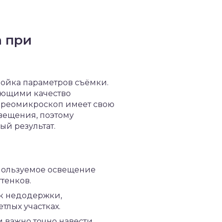
а при
ойка параметров съёмки.
яющими качество
ереомикроскоп имеет свою
вещения, поэтому
ый результат.
спользуемое освещение
тенков.
к недодержки,
тлых участках.
 важно точно навести