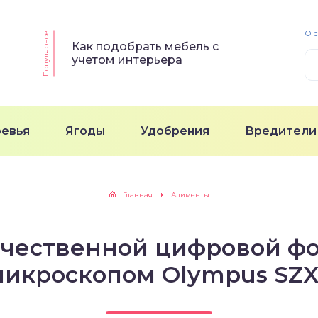
О 
Популярное
Как подобрать мебель с
учетом интерьера
ревья
Ягоды
Удобрения
Вредители
Главная
Алименты
ачественной цифровой фо
икроскопом Olympus SZ