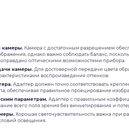
 камеры.
Камера с достаточным разрешением обес
бражения, однако важно соблюдать баланс, поскол
 оправдано оптическими возможностями прибора.
дачи камеры.
Для достоверной передачи цвета обр
рактеристиками воспроизведения оттенков.
ера.
Адаптер должен точно соответствовать крепл
а, обеспечивая правильное проецирование изобр
ским параметрам.
Адаптер с правильным коэффи
ание всего поля зрения без виньетирования и потер
меры.
Хорошая светочувствительность важна при ра
словий освещения.