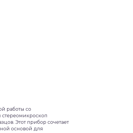
й работы со
й стереомикроскоп
цов. Этот прибор сочетает
чной основой для