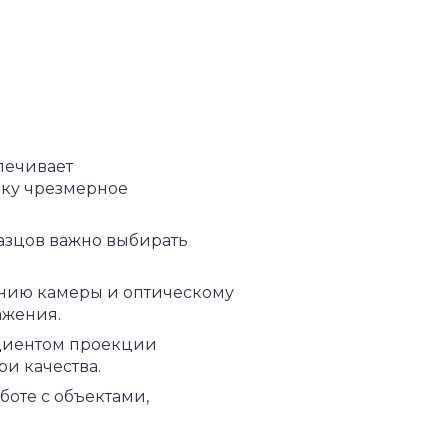
печивает
ьку чрезмерное
азцов важно выбирать
ению камеры и оптическому
ажения.
циентом проекции
и качества.
боте с объектами,