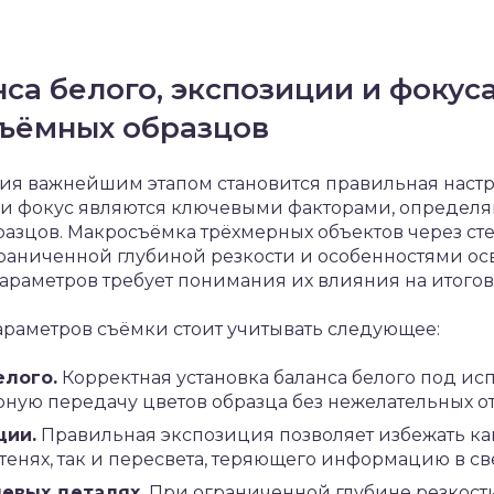
са белого, экспозиции и фокус
ъёмных образцов
ия важнейшим этапом становится правильная настр
я и фокус являются ключевыми факторами, определ
азцов. Макросъёмка трёхмерных объектов через ст
граниченной глубиной резкости и особенностями ос
параметров требует понимания их влияния на итогов
араметров съёмки стоит учитывать следующее:
елого.
Корректная установка баланса белого под и
ную передачу цветов образца без нежелательных от
ции.
Правильная экспозиция позволяет избежать ка
енях, так и пересвета, теряющего информацию в све
евых деталях.
При ограниченной глубине резкости