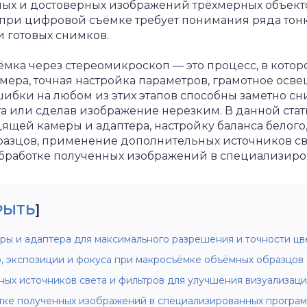
ых и достоверных изображений трёхмерных объект
при цифровой съёмке требует понимания ряда тонк
 готовых снимков.
мка через стереомикроскоп — это процесс, в котор
мера, точная настройка параметров, грамотное ос
ибки на любом из этих этапов способны заметно сниз
та или сделав изображение нерезким. В данной ста
щей камеры и адаптера, настройку баланса белого
азцов, применение дополнительных источников свет
работке полученных изображений в специализиро
РЫТЬ
]
ы и адаптера для максимального разрешения и точности ц
, экспозиции и фокуса при макросъёмке объёмных образцов
ых источников света и фильтров для улучшения визуализац
ке полученных изображений в специализированных програм