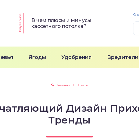
О 
Популярное
В чем плюсы и минусы
кассетного потолка?
ревья
Ягоды
Удобрения
Вредители
Главная
Цветы
чатляющий Дизайн Прих
Тренды