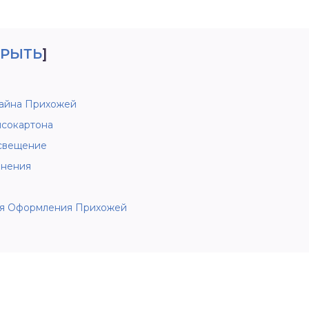
КРЫТЬ
]
айна Прихожей
псокартона
освещение
анения
ля Оформления Прихожей