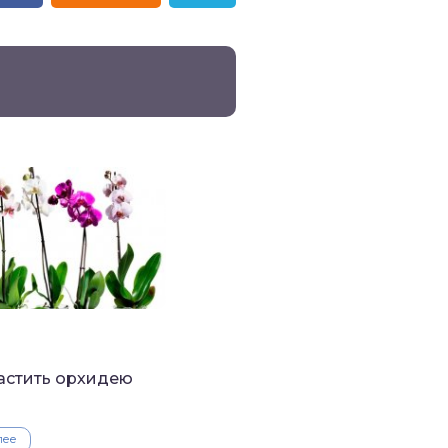
астить орхидею
лее