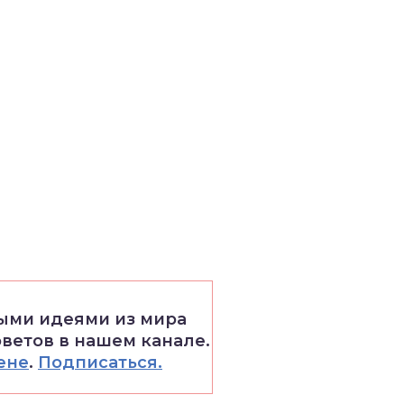
выми идеями из мира
оветов в нашем канале.
ене
.
Подписаться.