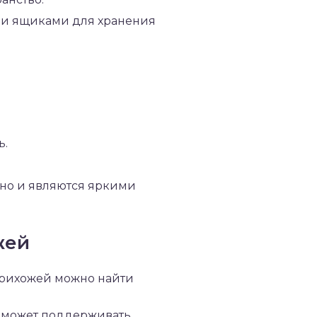
ми ящиками для хранения
ь.
 но и являются яркими
жей
прихожей можно найти
поможет поддерживать