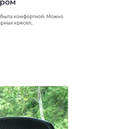
ером
а была комфортной. Можно
рных кресел,