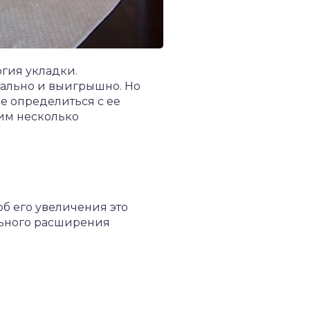
огия укладки.
нально и выигрышно. Но
ее определиться с ее
рим несколько
об его увеличения это
ального расширения