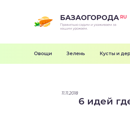
БАЗАОГОРОДА
RU
Правильно садим и ухаживаем за
нашим урожаем.
Овощи
Зелень
Кусты и де
11.11.2018
6 идей гд