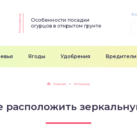
О 
Популярное
Особенности посадки
огурцов в открытом грунте
ревья
Ягоды
Удобрения
Вредители
Главная
Интерьер
е расположить зеркальн