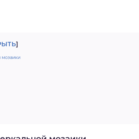
РЫТЬ
]
 мозаики
еркальной мозаики