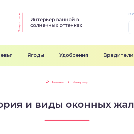
О 
Популярное
Интерьер ванной в
солнечных оттенках
ревья
Ягоды
Удобрения
Вредители
Главная
Интерьер
ория и виды оконных жа