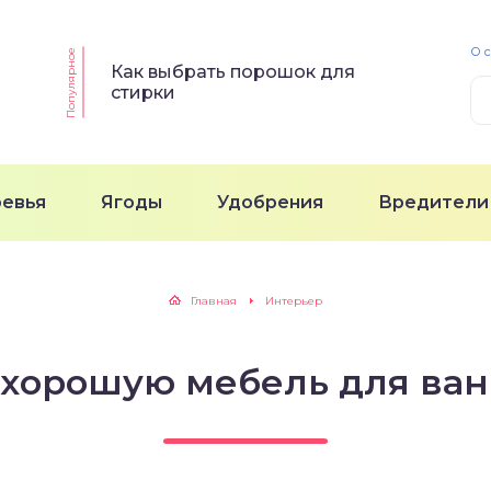
О 
Популярное
Как выбрать порошок для
стирки
ревья
Ягоды
Удобрения
Вредители
Главная
Интерьер
 хорошую мебель для ва