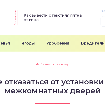
О 
Популярное
Как вывести с текстиля пятна
от вина
ревья
Ягоды
Удобрения
Вредители
Главная
Интерьер
 отказаться от установк
межкомнатных дверей