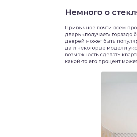
Немного о стек
Привычное почти всем проз
дверь «получает» гораздо б
дверей может быть популяр
да и некоторые модели укр
возможность сделать кварти
какой-то его процент мож