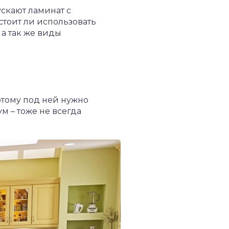
скают ламинат с
стоит ли использовать
 а так же виды
этому под ней нужно
м – тоже не всегда