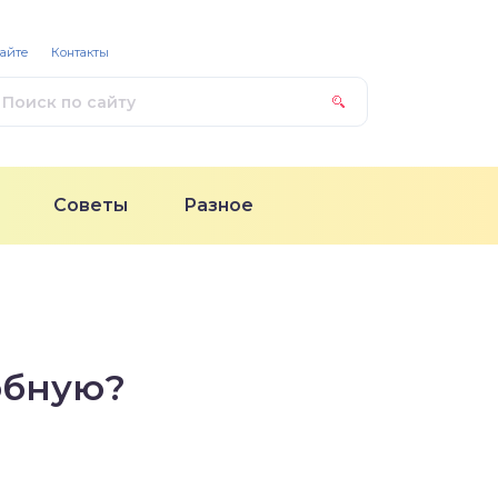
сайте
Контакты
Советы
Разное
обную?