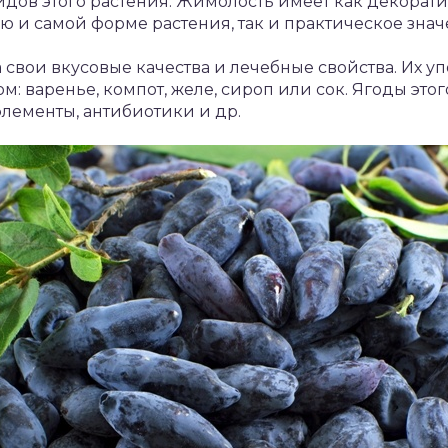
идов этого растения. Жимолость имеет как декорат
 и самой форме растения, так и практическое значе
 свои вкусовые качества и лечебные свойства. Их у
ом: варенье, компот, желе, сироп или сок. Ягоды это
лементы, антибиотики и др.