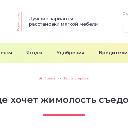
О 
Популярное
Лучшие варианты
расстановки мягкой мебели
ревья
Ягоды
Удобрения
Вредители
Главная
Кусты и деревья
ще хочет жимолость съед