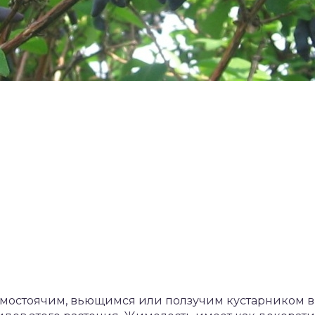
остоячим, вьющимся или ползучим кустарником выс