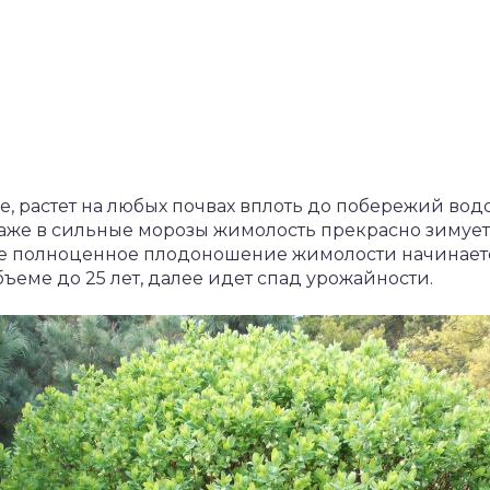
е, растет на любых почвах вплоть до побережий во
аже в сильные морозы жимолость прекрасно зимует
ое полноценное плодоношение жимолости начинается
ъеме до 25 лет, далее идет спад урожайности.