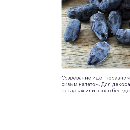
Созревание идет неравноме
сизым налетом. Для декор
посадках или около беседо