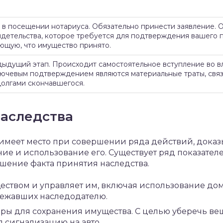
 в посещении нотариуса. Обязательно принести заявление. 
идетельства, которое требуется для подтверждения вашего п
щую, что имущество принято.
ыдущий этап. Происходит самостоятельное вступление во вл
ючевым подтверждением являются материальные траты, свя
долгами скончавшегося.
наследства
 имеет место при совершении ряда действий, док
ие и использование его. Существует ряд показател
шение факта принятия наследства.
еством и управляет им, включая использование дом
лежавших наследодателю.
ы для сохранения имущества. С целью уберечь вещ
л сигнализацию на авто.