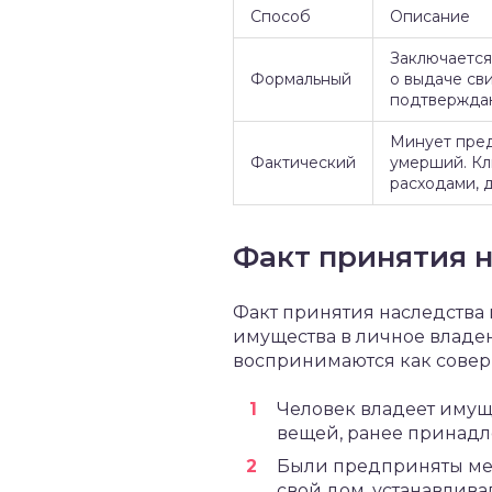
Способ
Описание
Заключается
Формальный
о выдаче св
подтверждаю
Минует пред
Фактический
умерший. Кл
расходами, 
Факт принятия 
Факт принятия наследства
имущества в личное владен
воспринимаются как совер
Человек владеет имущ
вещей, ранее принад
Были предприняты мер
свой дом, устанавлива