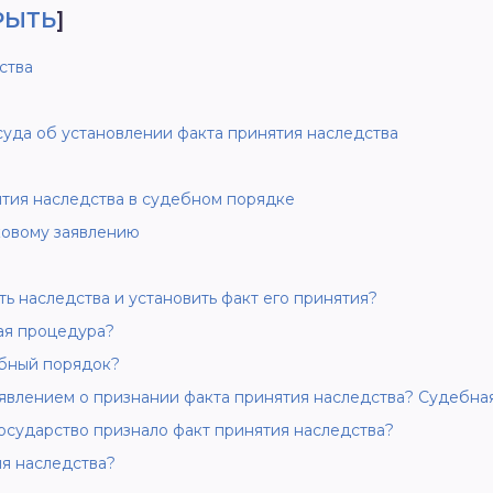
РЫТЬ
]
ства
а
уда об установлении факта принятия наследства
ятия наследства в судебном порядке
ковому заявлению
ть наследства и установить факт его принятия?
ая процедура?
бный порядок?
аявлением о признании факта принятия наследства? Судебна
государство признало факт принятия наследства?
ия наследства?