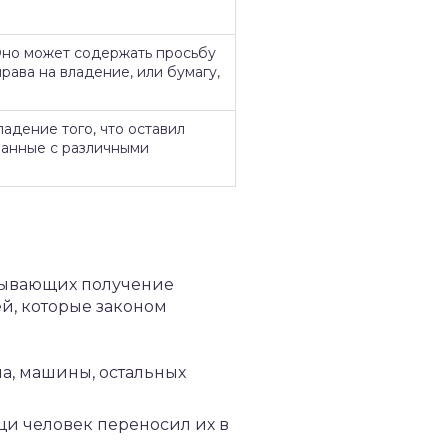
Оно может содержать просьбу
рава на владение, или бумагу,
адение того, что оставил
занные с различными
азывающих получение
ей, которые законом
а, машины, остальных
и человек переносил их в