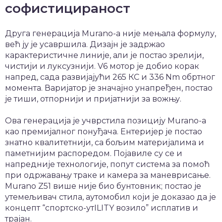
софистицираност
Друга генерација Murano-а није мењала формулу,
већ ју је усавршила. Дизајн је задржао
карактеристичне линије, али је постао зрелији,
чистији и луксузнији. V6 мотор је добио корак
напред, сада развијајући 265 КС и 336 Nm обртног
момента. Варијатор је значајно унапређен, постао
је тиши, отпорнији и пријатнији за вожњу.
Ова генерација је учврстила позицију Murano-а
као премијалног понуђача. Ентеријер је постао
знатно квалитетнији, са бољим материјалима и
паметнијим распоредом. Појавиле су се и
напредније технологије, попут система за помоћ
при одржавању траке и камера за маневрисање.
Murano Z51 више није био бунтовник; постао је
утемељивач стила, аутомобил који је доказао да је
концепт “спортско-утILITY возило” исплатив и
трајан.