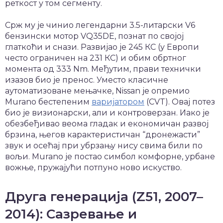
реткост у том сегменту.
Срж му је чинио легендарни 3.5-литарски V6
бензински мотор VQ35DE, познат по својој
глаткоћи и снази. Развијао је 245 КС (у Европи
често ограничен на 231 КС) и обим обртног
момента од 333 Nm. Међутим, прави технички
изазов био је пренос. Уместо класичне
аутоматизоване мењачке, Nissan је опремио
Murano бестепеним
варијатором
(CVT). Овај потез
био је визионарски, али и контроверзан. Иако је
обезбеђивао веома гладак и економичан развој
брзина, његов карактеристичан “дронежасти”
звук и осећај при убрзању нису свима били по
вољи. Murano је постао симбол комфорне, урбане
вожње, пружајући потпуно ново искуство.
Друга генерација (Z51, 2007–
2014): Сазревање и