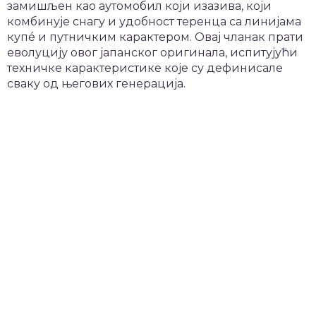
замишљен као аутомобил који изазива, који
комбинује снагу и удобност теренца са линијама
купé и путничким карактером. Овај чланак прати
еволуцију овог јапанског оригинала, испитујући
техничке карактеристике које су дефинисале
сваку од његових генерација.