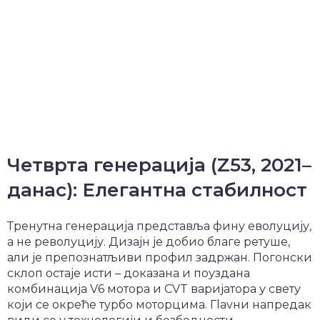
Четврта генерација (Z53, 2021–
данас): Елегантна стабилност
Тренутна генерација представља фину еволуцију,
а не револуцију. Дизајн је добио благе ретуше,
али је препознатљиви профил задржан. Погонски
склоп остаје исти – доказана и поуздана
комбинација V6 мотора и CVT варијатора у свету
који се окреће турбо моторцима. Гlavни напредак