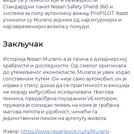
види се у технологији и безбедности.
Стандардни пакет Nissan Safety Shield 360 и
система за полу-аутономну вожњу ProPILOT Assist
учинили су Murano једним од најсигурнијих и
најсавременијих возила у понуди.
Закључак
Историја Nissan Murano-а је прича о дизајнерској
храбрости и доследности. Од смелог оригинала
до утемељеног иконокласте, Murano је увек ходао
сопственим путем. Он није само аутомобил; он је
изјава о стилу, доказ да се практичност и емоција
не морају међусобно искључивати. Његова
техника, предвођена поузданим V6 мотором,
пружала је солидан темељ на коме је грађена
његова лепота и удобност, чинећи га
јединственим ликом на аутопуту живота.
Извор:
https://www.nissanbook.ru/rs/Murano