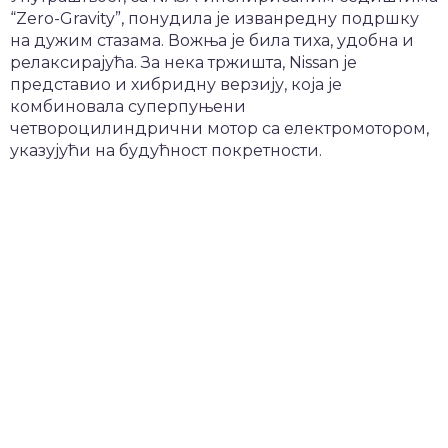
“Zero-Gravity”, понудила је изванредну подршку
на дужим стазама. Вожња је била тиха, удобна и
релаксирајућа. За нека тржишта, Nissan је
представио и хибридну верзију, која је
комбиновала суперпуњени
четвороцилиндрични мотор са електромотором,
указујући на будућност покретности.