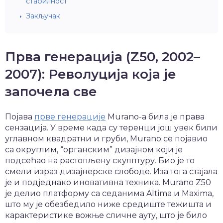
стабилност
Закључак
Прва генерација (Z50, 2002–
2007): Револуција која је
започела све
Појава
прве генерације
Murano-а била је права
сензација. У време када су теренци још увек били
углавном квадратни и груби, Murano се појавио
са округлим, “органским” дизајном који је
подсећао на растопљену скулптуру. Био је то
смели израз дизајнерске слободе. Иза тога стајала
је и подједнако иновативна техника. Murano Z50
је делио платформу са седанима Altima и Maxima,
што му је обезбедило ниже средиште тежишта и
карактеристике вожње сличне ауту, што је било