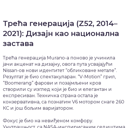
Трећа генерација (Z52, 2014–
2021): Дизајн као национална
застава
Трећа генерација Murano-а поново је учинила
јачи акценат на дизајну, овога пута усвајајући
Nissan-ов нови идентитет “обликоване метале”.
Резултат је био спектакуларан. “V-Motion” грил,
“Boomerang” фарови и позајмљени кров
створили су изглед који је био и елегантан и
експресиван. Техничка страна остала је
конзервативна, са познатим V6 мотором снаге 260
КС и још бољим варијатором.
Фокус је био на невиђеном комфору.
Унутрашњост, са NASA-инспирисаним седиштима