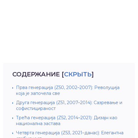
СОДЕРЖАНИЕ
[
СКРЫТЬ
]
Прва генерација (Z50, 2002–2007): Револуција
која је започела све
Друга генерација (Z51, 2007–2014): Сазревање и
софистицираност
Трећа генерација (Z52, 2014–2021): Дизајн као
национална застава
Четврта генерација (Z53, 2021–данас): Елегантна