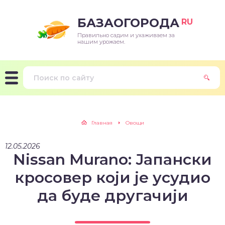
БАЗАОГОРОДА
RU
Правильно садим и ухаживаем за
нашим урожаем.
Главная
Овощи
12.05.2026
Nissan Murano: Јапански
кросовер који је усудио
да буде другачији