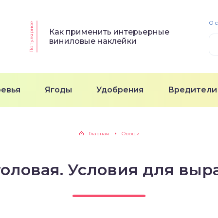
О 
Популярное
Как применить интерьерные
виниловые наклейки
ревья
Ягоды
Удобрения
Вредители
Главная
Овощи
толовая. Условия для вы