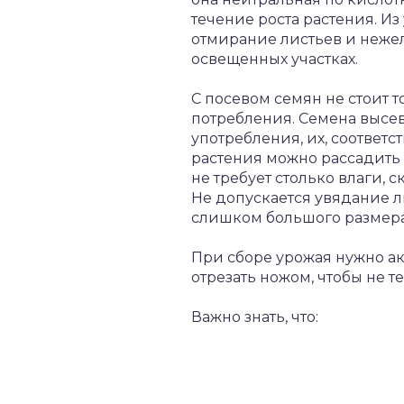
течение роста растения. И
отмирание листьев и неже
освещенных участках.
С посевом семян не стоит т
потребления. Семена высев
употребления, их, соответ
растения можно рассадить 
не требует столько влаги,
Не допускается увядание л
слишком большого размера,
При сборе урожая нужно акк
отрезать ножом, чтобы не т
Важно знать, что: