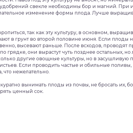
з удобрений свекле необходимы бор и магний. При 
лательное изменение формы плода. Лучше выращива
оропиться, так как эту культуру, в основном, выращ
ают в грунт во второй половине июня. Если плоды 
ственно, высевают раньше. После всходов, проводя
по грядке, они вырастут чуть позднее остальных, но
 сколько другие овощные культуры, но в засушливую
истьев. Если проводить частые и обильные поливы
 что нежелательно.
уратно вынимать плоды из почвы, не бросать их, бот
ерять ценный сок.