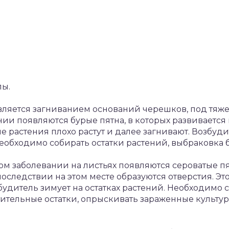
лы.
вляется загниванием оснований черешков, под тяжес
ении появляются бурые пятна, в которых развиваетс
е растения плохо растут и далее загнивают. Возбуд
 Необходимо собирать остатки растений, выбраковка
ом заболевании на листьях появляются сероватые пя
последствии на этом месте образуются отверстия. Эт
будитель зимует на остатках растений. Необходимо 
стительные остатки, опрыскивать зараженные культ