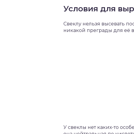
Условия для вы
Свеклу нельзя высевать по
никакой преграды для её 
У свеклы нет каких-то особ
она нейтральная по кислотн