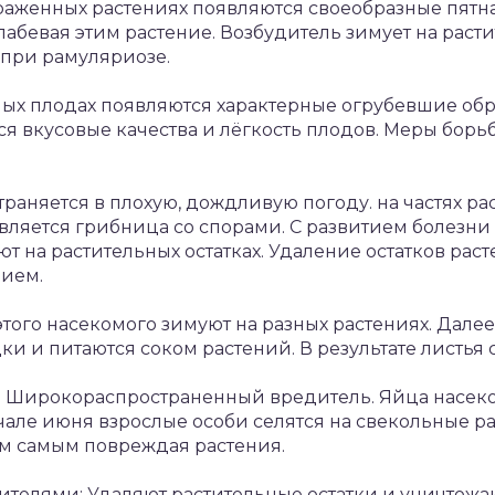
раженных растениях появляются своеобразные пятна
слабевая этим растение. Возбудитель зимует на расти
 при рамуляриозе.
ных плодах появляются характерные огрубевшие обр
я вкусовые качества и лёгкость плодов. Меры борьб
раняется в плохую, дождливую погоду. на частях рас
ляется грибница со спорами. С развитием болезни
т на растительных остатках. Удаление остатков рас
ием.
того насекомого зимуют на разных растениях. Дале
и и питаются соком растений. В результате листья 
я. Широкораспространенный вредитель. Яйца насек
ачале июня взрослые особи селятся на свекольные ра
ем самым повреждая растения.
телями: Удаляют растительные остатки и уничтожа