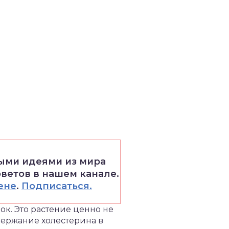
выми идеями из мира
оветов в нашем канале.
ене
.
Подписаться.
к. Это растение ценно не
держание холестерина в