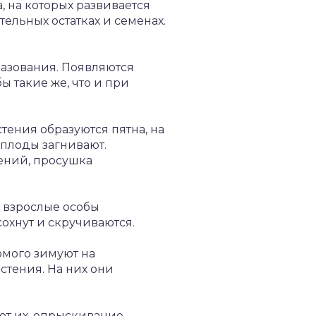
, на которых развивается
тельных остатках и семенах.
азования. Появляются
ы такие же, что и при
тения образуются пятна, на
 плоды загнивают.
тений, просушка
е взрослые особы
сохнут и скручиваются.
омого зимуют на
стения. На них они
ют их, опрыскивание