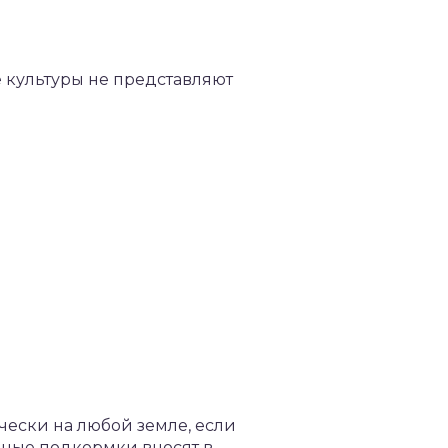
е культуры не представляют
ически на любой земле, если
льные подкормки вносят в