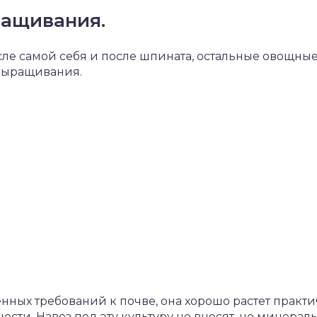
ращивания.
сле самой себя и после шпината, остальные овощны
выращивания.
енных требований к почве, она хорошо растет практ
ости. Навоз под эту культуру не вносят, но минера