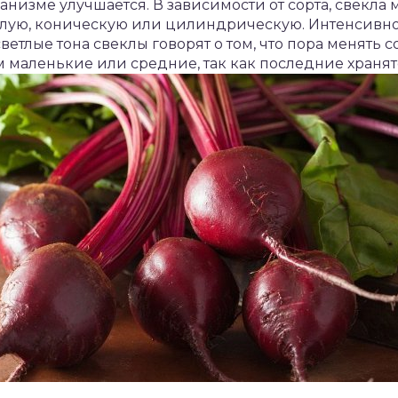
ганизме улучшается. В зависимости от сорта, свекла
глую, коническую или цилиндрическую. Интенсивнос
светлые тона свеклы говорят о том, что пора менять 
 маленькие или средние, так как последние хранят