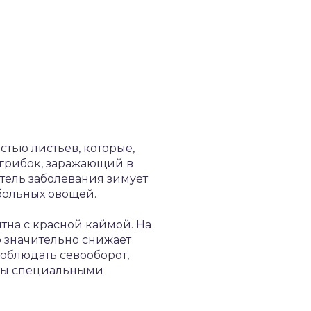
тью листьев, которые,
я грибок, заражающий в
итель заболевания зимует
 больных овощей.
тна с красной каймой. На
о значительно снижает
соблюдать севооборот,
уры специальными