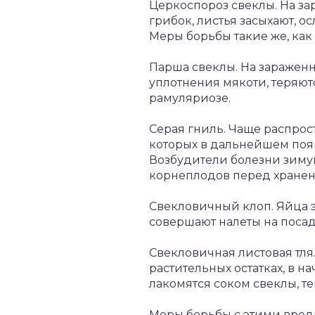
Церкоспороз свеклы. На за
грибок, листья засыхают, о
Меры борьбы такие же, как
Парша свеклы. На заражен
уплотнения мякоти, теряютс
рамуляриозе.
Серая гниль. Чаще распрост
которых в дальнейшем появ
Возбудители болезни зимую
корнеплодов перед хранен
Свекловичный клоп. Яйца э
совершают налеты на посадк
Свекловичная листовая тл
растительных остатках, в н
лакомятся соком свеклы, т
Меры борьбы с этими вреди