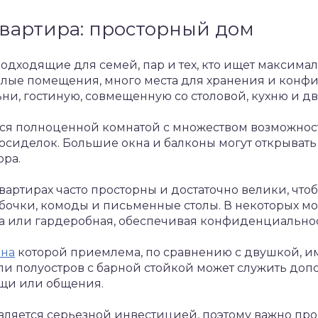
вартира: просторный дом
одходящие для семей, пар и тех, кто ищет максимал
лые помещения, много места для хранения и конф
ни, гостиную, совмещенную со столовой, кухню и дв
тся полноценной комнатой с множеством возможност
сиделок. Большие окна и балконы могут открывать 
ора.
вартирах часто просторны и достаточно велики, чт
бочки, комоды и письменные столы. В некоторых м
а или гардеробная, обеспечивая конфиденциальнос
ена
которой приемлема, по сравнению с двушкой, и
ли полуостров с барной стойкой может служить до
щи или общения.
ляется серьезной инвестицией, поэтому важно про