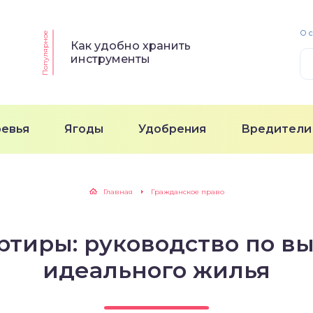
О 
Популярное
Как удобно хранить
инструменты
ревья
Ягоды
Удобрения
Вредители
Главная
Гражданское право
ртиры: руководство по в
идеального жилья