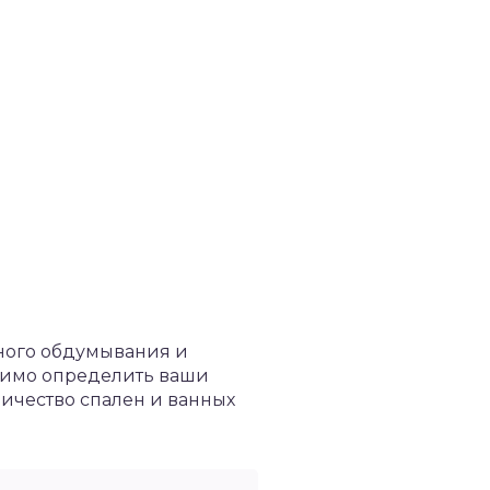
ного обдумывания и
одимо определить ваши
личество спален и ванных