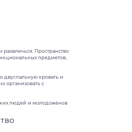
и развлечься. Пространство
ункциональных предметов,
ую двуспальную кровать и
о организовать с
оких людей и молодожёнов.
ство