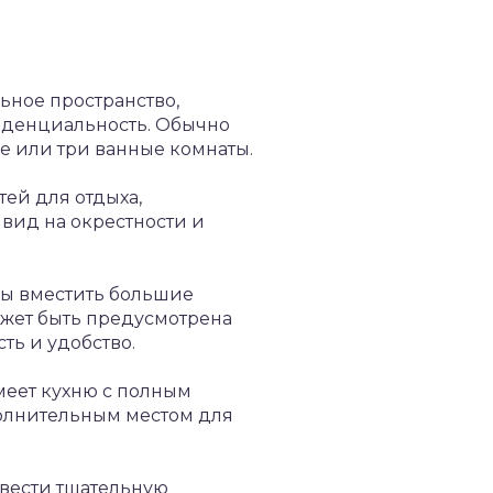
ьное пространство,
иденциальность. Обычно
е или три ванные комнаты.
ей для отдыха,
вид на окрестности и
обы вместить большие
ожет быть предусмотрена
ть и удобство.
меет кухню с полным
полнительным местом для
вести тщательную