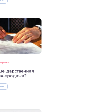
 право
ше, дарственная
ля-продажа?
лее