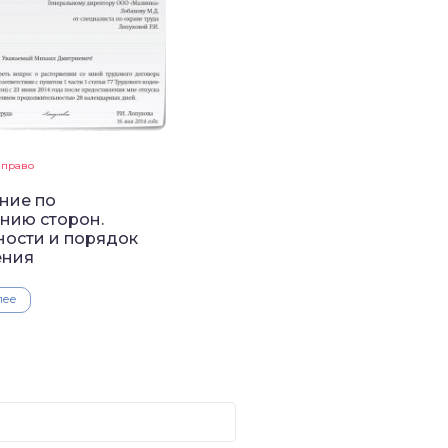
 право
ние по
нию сторон.
ости и порядок
ения
лее