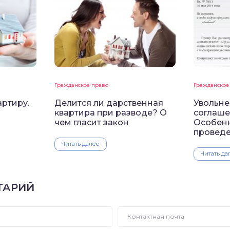
Гражданское право
Гражданское
артиру.
Делится ли дарственная
Увольне
квартира при разводе? О
соглаше
чем гласит закон
Особенн
провед
Читать далее
Читать да
ТАРИЙ