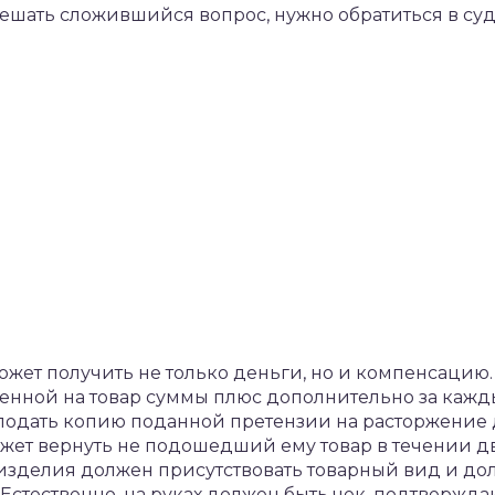
ешать сложившийся вопрос, нужно обратиться в суд
ожет получить не только деньги, но и компенсацию.
ченной на товар суммы плюс дополнительно за кажд
одать копию поданной претензии на расторжение д
ожет вернуть не подошедший ему товар в течении дв
 у изделия должен присутствовать товарный вид и д
 Естественно, на руках должен быть чек, подтвержд