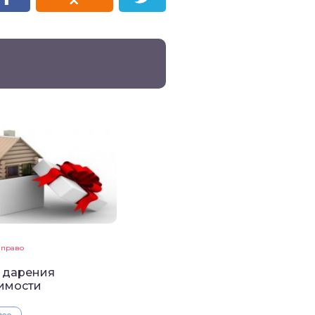
 право
 дарения
имости
лее