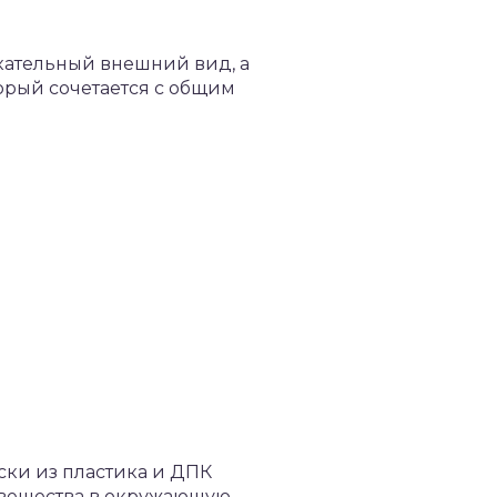
екательный внешний вид, а
орый сочетается с общим
оски из пластика и ДПК
вещества в окружающую