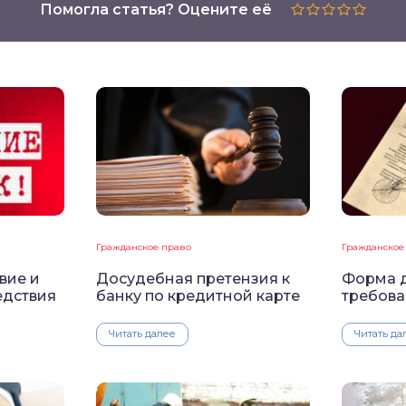
Помогла статья? Оцените её
Гражданское право
Гражданское
вие и
Досудебная претензия к
Форма д
едствия
банку по кредитной карте
требова
Читать далее
Читать да