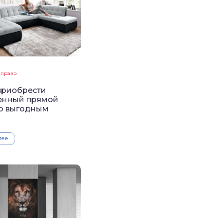
 право
приобрести
енный прямой
о выгодным
лее