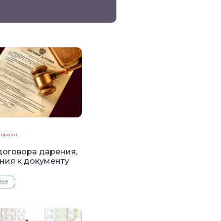
 право
оговора дарения,
ния к документу
лее