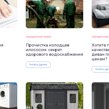
Гражданское право
Гражданское
ия
Прочистка колодцев
Хотите 
илососом: секрет
качеств
здорового водоснабжения
диван п
ценам?
Читать далее
Читать да