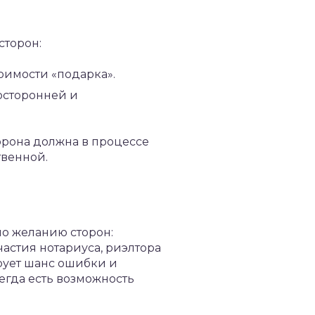
сторон:
оимости «подарка».
осторонней и
орона должна в процессе
твенной.
о желанию сторон:
астия нотариуса, риэлтора
рует шанс ошибки и
егда есть возможность