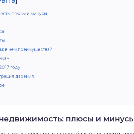
РЫТЬ
]
ость: плюсы и минусы
са
ты
м: в чем преимущества?
икам
2017 году
трация дарения
ре
 недвижимость: плюсы и минус
ске самых популярных сделок благодаря своим пре