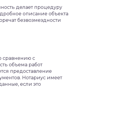
чность делает процедуру
одробное описание объекта
воречат безвозмездности
о сравнению с
сть объема работ
ется предоставление
ментов. Нотариус имеет
анные, если это