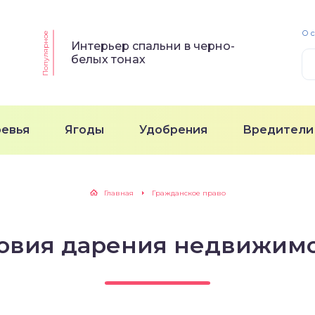
О 
Популярное
Интерьер спальни в черно-
белых тонах
ревья
Ягоды
Удобрения
Вредители
Главная
Гражданское право
овия дарения недвижим