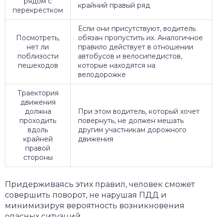
рядом с
крайний правый ряд
перекрестком
Если они присутствуют, водитель
Посмотреть,
обязан пропустить их. Аналогичное
нет ли
правило действует в отношении
поблизости
автобусов и велосипедистов,
пешеходов
которые находятся на
велодорожке
Траектория
движения
должна
При этом водитель, который хочет
проходить
повернуть, не должен мешать
вдоль
другим участникам дорожного
крайней
движения
правой
стороны
Придерживаясь этих правил, человек сможет
совершить поворот, не нарушая ПДД и
минимизируя вероятность возникновения
опасных ситуаций.