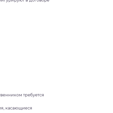
 фигурируют в договоре
твенником требуется
ия, касающиеся