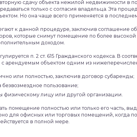
овторную сдачу объекта нежилой недвижимости в по
едаваться только с согласия владельца. Эта процед
ъектом. Но она чаще всего применяется в последнем
егают к данной процедуре, заключив соглашение об
оров, которые снимут помещение по более высокой 
дополнительным доходом.
лируется п. 2 ст. 615 Гражданского кодекса. В соотв
ь с арендуемым объектом одним из нижеперечислен
ично или полностью, заключив договор субаренды;
 безвозмездное пользование;
ы физическому лицу или другой организации.
дать помещение полностью или только его часть, в
ерно для офисных или торговых помещений, когда 
ействуется в полной мере.