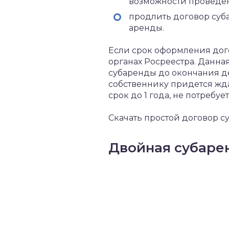
возможности проведе
продлить договор суб
аренды.
Если срок оформления дого
органах Росреестра. Данн
субаренды до окончания д
собственнику придется жда
срок до 1 года, не потребуе
Скачать простой договор 
Двойная субаре