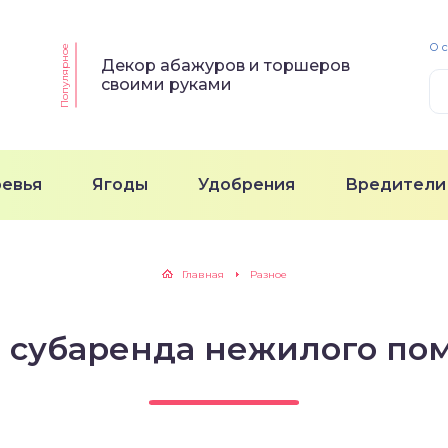
О 
Популярное
Декор абажуров и торшеров
своими руками
ревья
Ягоды
Удобрения
Вредители
Главная
Разное
е субаренда нежилого п