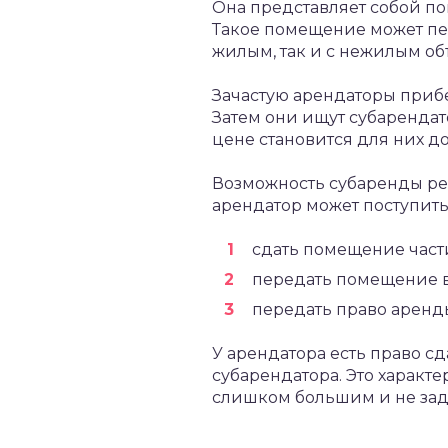
Она представляет собой п
Такое помещение может пер
жилым, так и с нежилым об
Зачастую арендаторы приб
Затем они ищут субарендат
цене становится для них 
Возможность субаренды регу
арендатор может поступит
сдать помещение част
передать помещение в
передать право аренд
У арендатора есть право с
субарендатора. Это характ
слишком большим и не зад