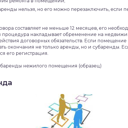
ния ремонта в помещении;
аренды нельзя, но его можно перезаключить, если 
вора составляет не меньше 12 месяцев, его необхо
ая процедура накладывает обременение на недвижи
ействия договорных обязательств. Если помещение 
ть окончания не только аренды, но и субаренды. Ес
тся его регистрация.
субаренды нежилого помещения (образец)
нда