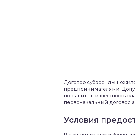
Договор субаренды нежило
предпринимателями. Допус
поставить в известность в
первоначальный договор а
Условия предос