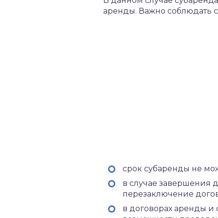
В данном случае субаренда
аренды. Важно соблюдать 
срок субаренды не мо
в случае завершения 
перезаключение догов
в договорах аренды и