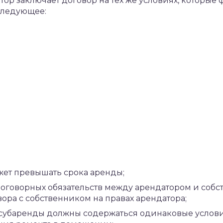
тор заключает договор на тех же условиях, которые
следующее:
жет превышать срока аренды;
договорных обязательств между арендатором и собс
ора с собственником на правах арендатора;
 субаренды должны содержаться одинаковые услов