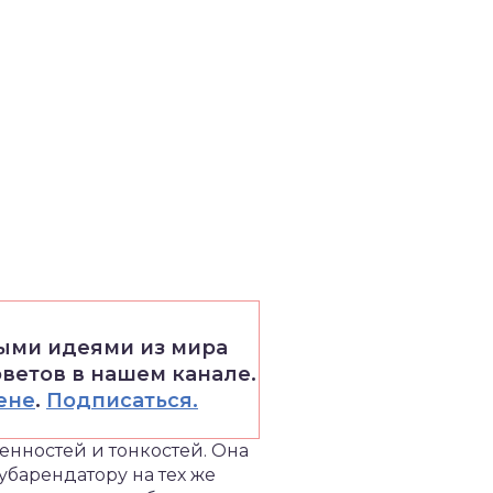
выми идеями из мира
оветов в нашем канале.
ене
.
Подписаться.
енностей и тонкостей. Она
барендатору на тех же