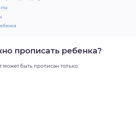
нты
ы
ребенка
жно прописать ребенка?
ет может быть прописан только: