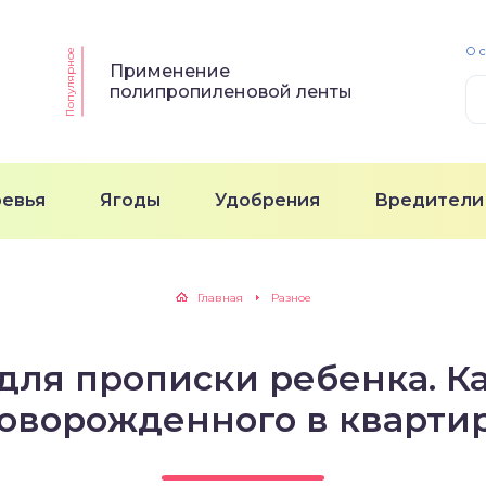
О 
Популярное
Применение
полипропиленовой ленты
ревья
Ягоды
Удобрения
Вредители
Главная
Разное
ля прописки ребенка. К
оворожденного в кварти