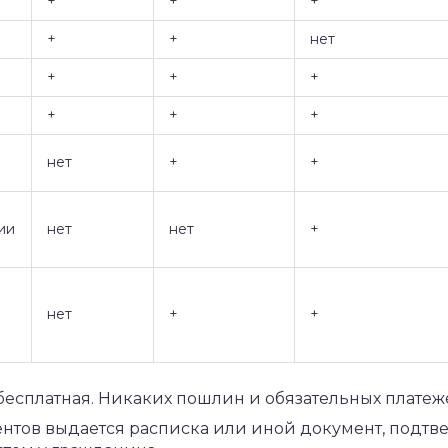
+
+
+
+
+
нет
+
+
+
+
+
+
нет
+
+
ии
нет
нет
+
нет
+
+
есплатная. Никаких пошлин и обязательных платеж
ентов выдается расписка или иной документ, под