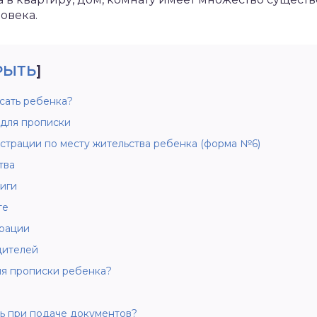
овека.
РЫТЬ
]
сать ребенка?
для прописки
истрации по месту жительства ребенка (форма №6)
тва
иги
те
трации
дителей
ля прописки ребенка?
ь при подаче документов?