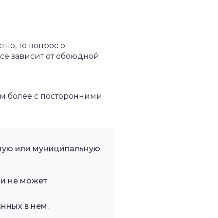
но, то вопрос о
все зависит от обоюдной
ем более с посторонними
нную или муниципальную
 и не может
анных в нем.