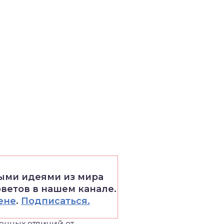
выми идеями из мира
оветов в нашем канале.
ене
.
Подписаться.
енных отличий от