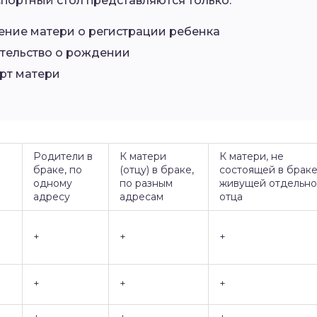
спортный стол представляются только:
ение матери о регистрации ребенка
тельство о рождении
рт матери
Родители в
К матери
К матери, не
браке, по
(отцу) в браке,
состоящей в браке
одному
по разным
живущей отдельно
адресу
адресам
отца
+
+
+
+
+
+