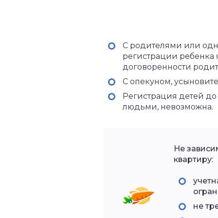
С родителями или одн
регистрации ребенка я
договоренности родит
С опекуном, усыновите
Регистрация детей до 
людьми, невозможна.
Не зависи
квартиру:
учетн
огран
не тр