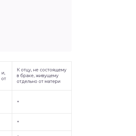
К отцу, не состоящему
 и,
в браке, живущему
 от
отдельно от матери
+
+