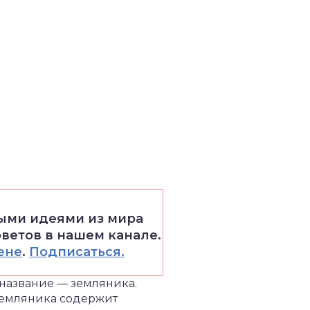
выми идеями из мира
оветов в нашем канале.
ене
.
Подписаться.
 название — земляника.
 земляника содержит