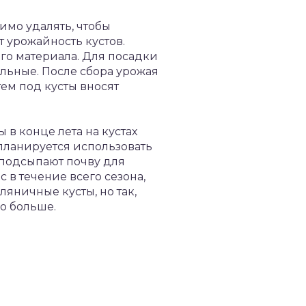
имо удалять, чтобы
 урожайность кустов.
ого материала. Для посадки
ильные. После сбора урожая
тем под кусты вносят
в конце лета на кустах
планируется использовать
х подсыпают почву для
 в течение всего сезона,
яничные кусты, но так,
до больше.