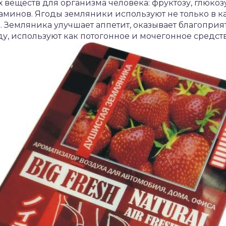
 веществ для организма человека: фруктозу, глюкоз
аминов. Ягоды земляники используют не только в ка
о. Земляника улучшает аппетит, оказывает благоприя
у, используют как потогонное и мочегонное средств