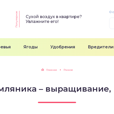
О 
Популярное
Сухой воздух в квартире?
Увлажните его!
ревья
Ягоды
Удобрения
Вредители
Главная
Разное
мляника – выращивание, п