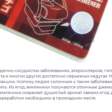
дечно-сосудистых заболеваниях, атеросклерозе, ги
а и многих других достаточно серьезных недугах. 
еакции, поэтому людям склонным к таким заболеван
ять. Из ягод земляники получаются отличные джемы,
 земляника сохраняет душистый аромат свежих ягод 
ереработки необходимо в прохладном месте.