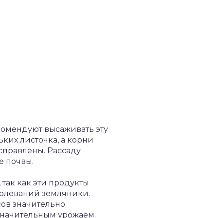
комендуют высаживать эту
ьких листочка, а корни
справлены. Рассаду
е почвы.
так как эти продукты
болеваний земляники.
осов значительно
езначительным урожаем.