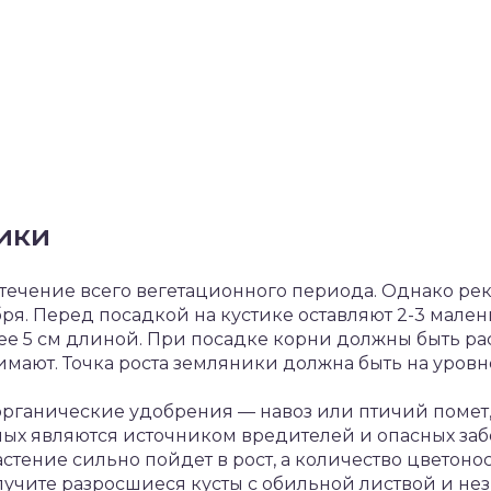
ики
течение всего вегетационного периода. Однако ре
ря. Перед посадкой на кустике оставляют 2-3 мален
лее 5 см длиной. При посадке корни должны быть ра
ают. Точка роста земляники должна быть на уровн
органические удобрения — навоз или птичий помет, 
ых являются источником вредителей и опасных за
растение сильно пойдет в рост, а количество цветон
лучите разросшиеся кусты с обильной листвой и н