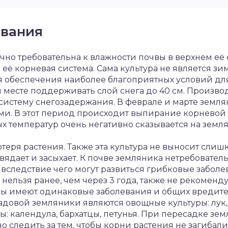
вания
но требовательна к влажности почвы в верхнем её сл
её корневая система. Сама культура не является зи
для обеспечения наиболее благоприятных условий дл
 месте поддерживать слой снега до 40 см. Произв
 систему снегозадержания. В феврале и марте земл
и. В этот период происходит выпирание корневой 
 температур очень негативно сказывается на земл
теря растения. Также эта культура не выносит сли
увядает и засыхает. К почве земляника нетребовател
вследствие чего могут развиться грибковые заболе
нельзя ранее, чем через 3 года, также не рекоменд
туры имеют одинаковые заболевания и общих вреди
овой земляники являются овощные культуры: лук, 
ты: календула, бархатцы, петунья. При пересадке з
о следить за тем, чтобы корни растения не загибали