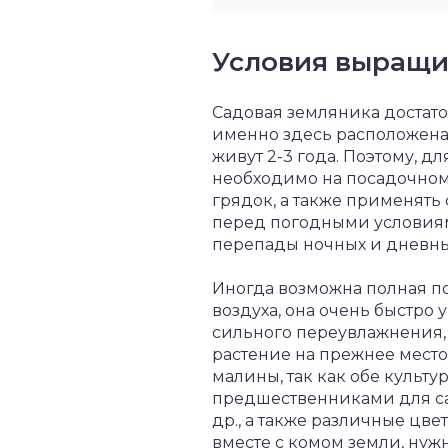
Условия выращи
Садовая земляника достаточ
именно здесь расположена 
живут 2-3 года. Поэтому, 
необходимо на посадочном
грядок, а также применять
перед погодными условиям
перепады ночных и дневных
Иногда возможна полная по
воздуха, она очень быстро 
сильного переувлажнения, 
растение на прежнее место 
малины, так как обе куль
предшественниками для сад
др., а также различные цве
вместе с комом земли, нужн