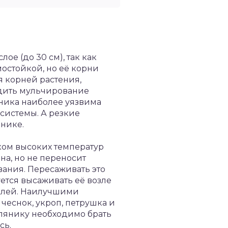
ое (до 30 см), так как
мостойкой, но её корни
я корней растения,
одить мульчирование
яника наиболее уязвима
системы. А резкие
янике.
шком высоких температур
ьна, но не переносит
вания. Пересаживать это
уется высаживать её возле
телей. Наилучшими
чеснок, укроп, петрушка и
емлянику необходимо брать
сь.