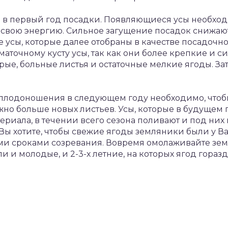
 в первый год посадки. Появляющиеся усы необход
х свою энергию. Сильное загущение посадок снижают
е усы, которые далее отобраны в качестве посадочн
аточному кусту усы, так как они более крепкие и с
рые, больные листья и остаточные мелкие ягоды. За
плодоношения в следующем году необходимо, чтобы 
но больше новых листьев. Усы, которые в будущем 
териала, в течении всего сезона поливают и под ни
ы хотите, чтобы свежие ягоды земляники были у Вас
ми сроками созревания. Вовремя омолаживайте земл
и и молодые, и 2-3-х летние, на которых ягод гораз