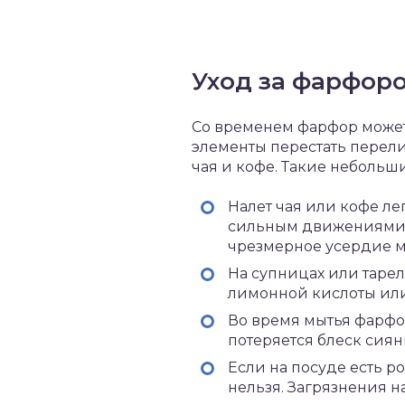
Уход за фарфор
Со временем фарфор может 
элементы перестать перели
чая и кофе. Такие небольш
Налет чая или кофе л
сильным движениями та
чрезмерное усердие м
На супницах или таре
лимонной кислоты или
Во время мытья фарфо
потеряется блеск сиян
Если на посуде есть р
нельзя. Загрязнения н