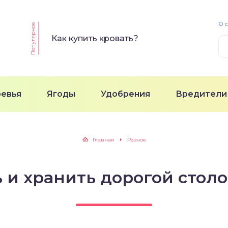
О 
Популярное
Как купить кровать?
ревья
Ягоды
Удобрения
Вредители
Главная
Разное
ь и хранить дорогой стол