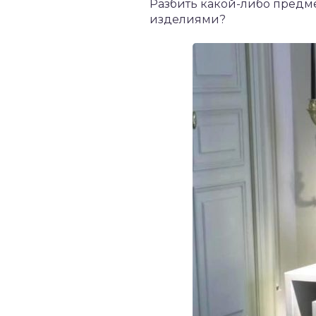
Разбить какой-либо предме
изделиями?