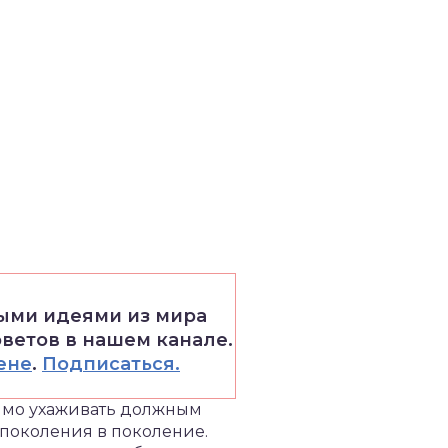
выми идеями из мира
оветов в нашем канале.
ене
.
Подписаться.
димо ухаживать должным
 поколения в поколение.