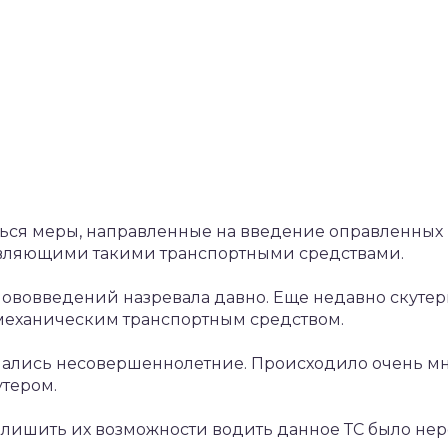
яться меры, направленные на введение оправленных
авляющими такими транспортными средствами.
ововведений назревала давно. Еще недавно скутер
 механическим транспортным средством.
ались несовершеннолетние. Происходило очень мно
утером.
в, лишить их возможности водить данное ТС было не