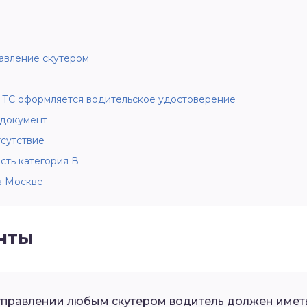
равление скутером
 ТС оформляется водительское удостоверение
 документ
тсутствие
сть категория В
в Москве
нты
 управлении любым скутером водитель должен иметь 