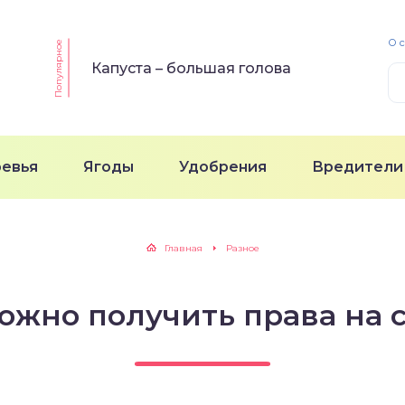
О 
Популярное
Капуста – большая голова
ревья
Ягоды
Удобрения
Вредители
Главная
Разное
ожно получить права на 