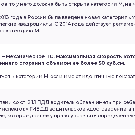
е, то у него должна быть открыта категория М, на 
013 года в России была введена новая категория «М
легкие квадроциклы. С 2014 года действует регламе
на категорию М.
– механическое ТС, максимальная скорость кот
еннего сгорания объемом не более 50 куб.см.
ься к категории М, если имеют идентичные показат
твии со ст. 2.1.1 ПДД водитель обязан иметь при себ
инспектору ГИБДД водительское удостоверение, а 
е, которое дает ему право управлять определённым