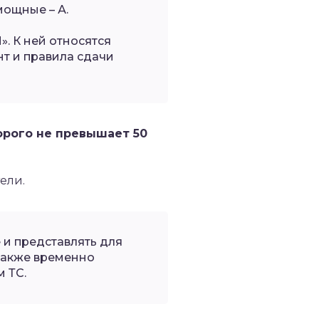
мощные – А.
». К ней относятся
нт и правила сдачи
орого не превышает 50
ели.
е и представлять для
также временно
 ТС.