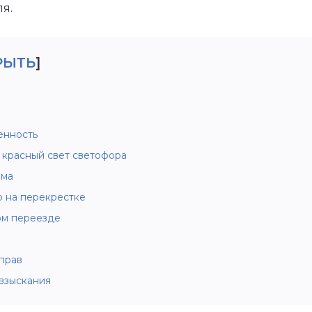
я.
РЫТЬ
]
енность
 красный свет светофора
мма
о на перекрестке
м переезде
прав
взыскания