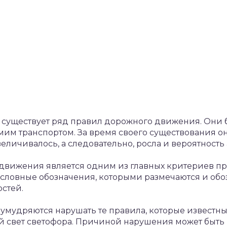
ть, существует ряд правил дорожного движения. Они
амим транспортом. За время своего существования он
еличивалось, а следовательно, росла и вероятность
движения является одним из главных критериев п
условные обозначения, которыми размечаются и обоз
остей.
е умудряются нарушать те правила, которые известн
ый свет светофора. Причиной нарушения может быть