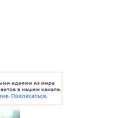
выми идеями из мира
оветов в нашем канале.
ене
.
Подписаться.