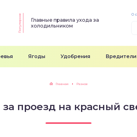
О 
Популярное
Главные правила ухода за
холодильником
ревья
Ягоды
Удобрения
Вредители
Главная
Разное
за проезд на красный све