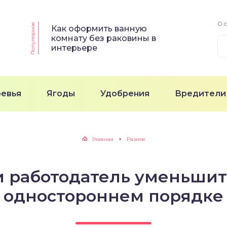
О 
Популярное
Как оформить ванную
комнату без раковины в
интерьере
ревья
Ягоды
Удобрения
Вредители
Главная
Разное
 работодатель уменьшит
одностороннем порядке