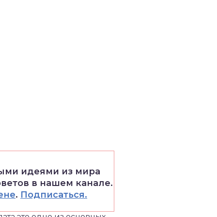
выми идеями из мира
оветов в нашем канале.
ене
.
Подписаться.
ата это одно из основных