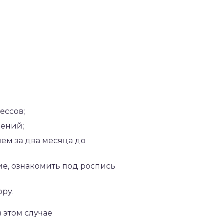
ессов;
нений;
ем за два месяца до
е, ознакомить под роспись
ру.
 этом случае