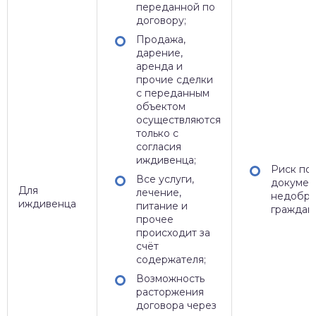
переданной по
договору;
Продажа,
дарение,
аренда и
прочие сделки
с переданным
объектом
осуществляются
только с
согласия
иждивенца;
Риск по
Все услуги,
докумен
Для
лечение,
недобро
иждивенца
питание и
граждан
прочее
происходит за
счёт
содержателя;
Возможность
расторжения
договора через