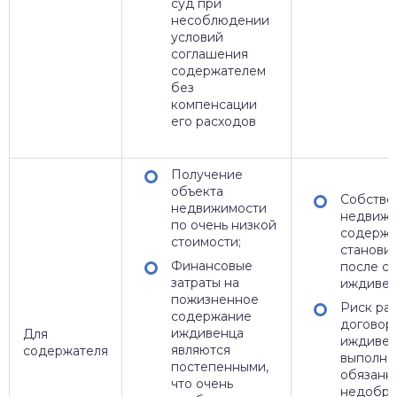
суд при
несоблюдении
условий
соглашения
содержателем
без
компенсации
его расходов
Получение
объекта
Собстве
недвижимости
недвижи
по очень низкой
содержа
стоимости;
становит
Финансовые
после с
затраты на
иждивен
пожизненное
Риск ра
содержание
договора
иждивенца
Для
иждивен
являются
содержателя
выполне
постепенными,
обязанн
что очень
недобро